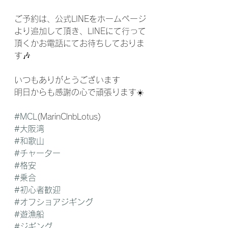
ご予約は、公式LINEをホームページ
より追加して頂き、LINEにて行って
頂くかお電話にてお待ちしておりま
す🎶
いつもありがとうございます
明日からも感謝の心で頑張ります☀️
#MCL
(MarinClnbLotus) 
#大阪湾
#和歌山
#チャーター
#格安
#乗合
#初心者歓迎
#オフショアジギング
#遊漁船
#ジギング