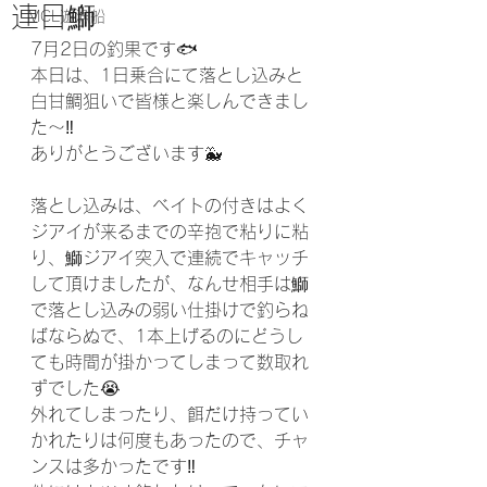
連日鰤
MCL遊漁船
7月2日の釣果です🐟
本日は、1日乗合にて落とし込みと
白甘鯛狙いで皆様と楽しんできまし
た〜‼️
ありがとうございます🐳
落とし込みは、ベイトの付きはよく
ジアイが来るまでの辛抱で粘りに粘
り、鰤ジアイ突入で連続でキャッチ
して頂けましたが、なんせ相手は鰤
で落とし込みの弱い仕掛けで釣らね
ばならぬで、1本上げるのにどうし
ても時間が掛かってしまって数取れ
ずでした😭
外れてしまったり、餌だけ持ってい
かれたりは何度もあったので、チャ
ンスは多かったです‼️