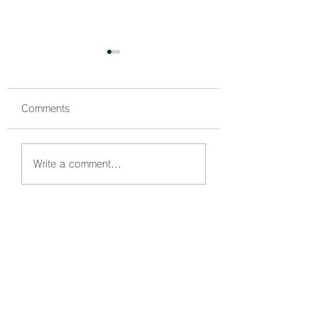
Comments
鰤狙い撃ちでボッコボ
鰤祭開催中🐟 ボ
Write a comment...
コ🐟
コでした☺️