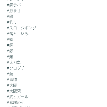
#鯛ラバ
#飲ませ
#船
#釣り
#スロージギング
#落とし込み
#鰤
#鯛
#鯵
#鰆
#太刀魚
#クログチ
#鯖
#青物
#大阪
#大阪湾
#釣りガール
#感謝の心