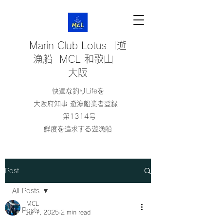
Marin Club Lotus |遊
漁船 MCL 和歌山
大阪
快適な釣りLifeを
大阪府知事 遊漁船業者登録
第1314号
鮮度を追求する遊漁船
Post
All Posts
MCL
All Posts
Jul 7, 2025
2 min read