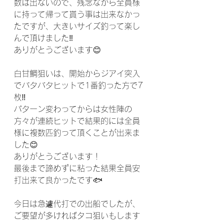
数は出ないので、残念ながら全員様
に持って帰って貰う事は出来なかっ
たですが、大きいサイズ釣って楽し
んで頂けました‼️
ありがとうございます😊
白甘鯛狙いは、開始からジアイ突入
でバタバタヒットで1番釣った方で7
枚‼️
パターン変わってからは女性陣の
方々が連続ヒットで結果的には全員
様に複数匹釣って頂くことが出来ま
した😊
ありがとうございます！
最後まで諦めずに粘った結果全員安
打出来て良かったです🐟
今日は急遽代打での出船でしたが、
ご要望が多ければタコ狙いもします