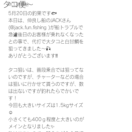
タコ便〜
MCL遊漁船
5月20日の釣果です🐟
本日は、仲良し船のJACKさん
(@jack.fun.fishing )が船トラブルで
急遽後日のお客様が乗れなくなった
との事で、代打で大タコと白甘鯛を
狙ってきました〜🎣
ありがとうございます‼️
タコ狙いは、普段乗合では狙ってな
いのですが、チャーターなどの場合
は狙いに行かせて貰うのですが、数
は出ないですが釣れたらでかいで
す！
今回も大きいサイズは1.5kgサイズ
☺️
小さくても400ｇ程度と大きいのが
メインとなりました✨