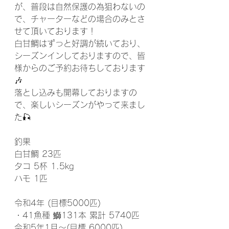
が、普段は自然保護の為狙わないの
で、チャーターなどの場合のみとさ
せて頂いております！
白甘鯛はずっと好調が続いており、
シーズンインしておりますので、皆
様からのご予約お待ちしております
🎶
落とし込みも開幕しておりますの
で、楽しいシーズンがやって来まし
た🎣
釣果
白甘鯛 23匹
タコ 5杯 1.5kg
ハモ 1匹
令和4年 (目標5000匹)
・41魚種 鰤131本 累計 5740匹
令和5年1月～(目標 6000匹)