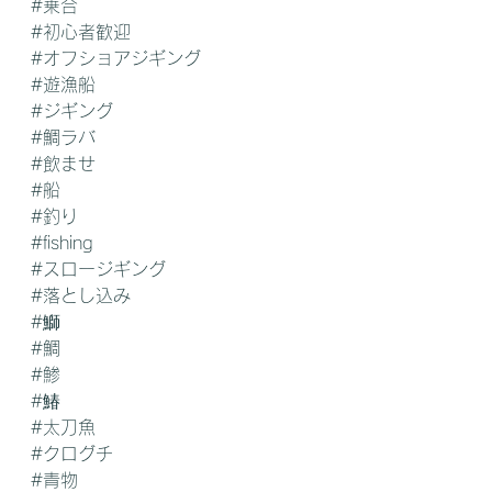
#乗合
#初心者歓迎
#オフショアジギング
#遊漁船
#ジギング
#鯛ラバ
#飲ませ
#船
#釣り
#fishing
#スロージギング
#落とし込み
#鰤
#鯛
#鯵
#鰆
#太刀魚
#クログチ
#青物