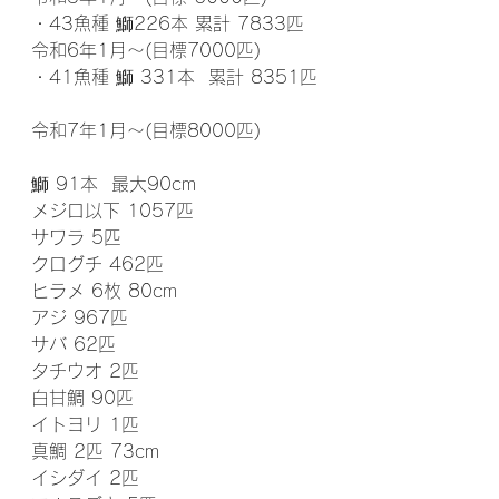
・43魚種 鰤226本 累計 7833匹
令和6年1月～(目標7000匹)
・41魚種 鰤 331本  累計 8351匹
令和7年1月～(目標8000匹)
鰤 91本  最大90cm
メジロ以下 1057匹
サワラ 5匹
クログチ 462匹
ヒラメ 6枚 80cm
アジ 967匹
サバ 62匹
タチウオ 2匹
白甘鯛 90匹
イトヨリ 1匹
真鯛 2匹 73cm
イシダイ 2匹