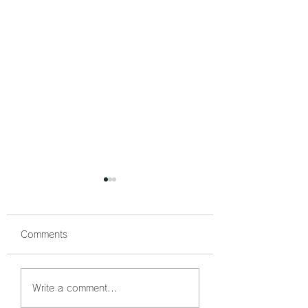
Comments
鰤狙い撃ちでボッコボ
鰤祭開催中🐟 ボ
Write a comment...