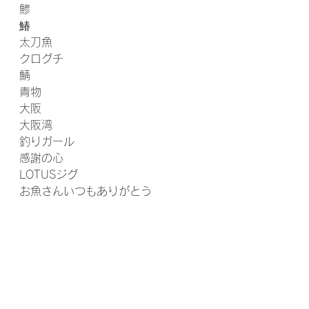
鯵
鰆
太刀魚
クログチ
鯖
青物
大阪
大阪湾 
釣りガール
感謝の心
LOTUSジグ
お魚さんいつもありがとう