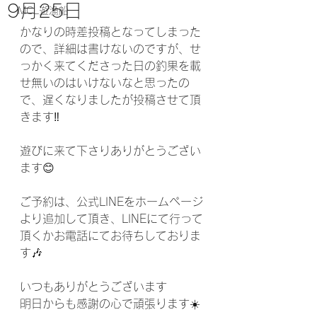
9月25日
MCL遊漁船
かなりの時差投稿となってしまった
ので、詳細は書けないのですが、せ
っかく来てくださった日の釣果を載
せ無いのはいけないなと思ったの
で、遅くなりましたが投稿させて頂
きます‼️
遊びに来て下さりありがとうござい
ます😊
ご予約は、公式LINEをホームページ
より追加して頂き、LINEにて行って
頂くかお電話にてお待ちしておりま
す🎶
いつもありがとうございます
明日からも感謝の心で頑張ります☀️