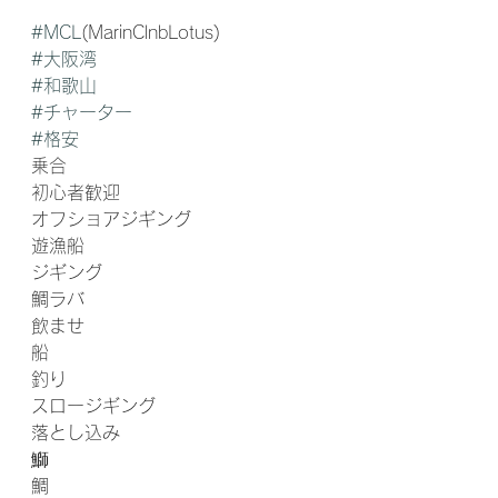
#MCL
(MarinClnbLotus) 
#大阪湾
#和歌山
#チャーター
#格安
乗合
初心者歓迎
オフショアジギング 
遊漁船
ジギング
鯛ラバ
飲ませ
船
釣り
スロージギング
落とし込み
鰤
鯛