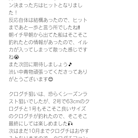
ン決まった方はヒットとなりまし
た！
反応自体は結構あったので、ヒット
まであと一歩と言う所でしたね‼️
朝イチ早朝から出てた船はそこそこ
釣れたとの情報があったので、イル
カが入ってしまって散った感じです
ね😭
また次回に期待しましょう🎵
渋い中青物頑張ってくださってあり
がとうございます😊
クログチ狙いは、恐らくシーズンラ
スト狙いでしたが、2号で63cmのク
ログチと1号もそこそこ良いサイズ
のクログチが釣れたので、そこそこ
最終にしては楽しめました‪🎣‬
次はまだ10月までクログチはおやす