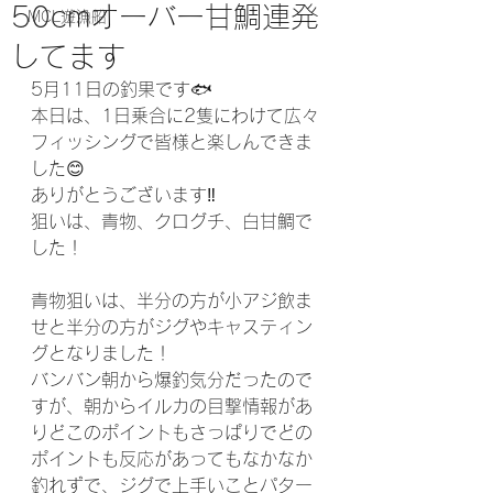
50cmオーバー甘鯛連発
MCL遊漁船
してます
5月11日の釣果です🐟
本日は、1日乗合に2隻にわけて広々
フィッシングで皆様と楽しんできま
した😊
ありがとうございます‼️
狙いは、青物、クログチ、白甘鯛で
した！
青物狙いは、半分の方が小アジ飲ま
せと半分の方がジグやキャスティン
グとなりました！
バンバン朝から爆釣気分だったので
すが、朝からイルカの目撃情報があ
りどこのポイントもさっぱりでどの
ポイントも反応があってもなかなか
釣れずで、ジグで上手いことパター