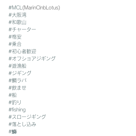
#MCL
(MarinClnbLotus) 
#大阪湾
#和歌山
#チャーター
#格安
#乗合
#初心者歓迎
#オフショアジギング
#遊漁船
#ジギング
#鯛ラバ
#飲ませ
#船
#釣り
#fishing
#スロージギング
#落とし込み
#鰤