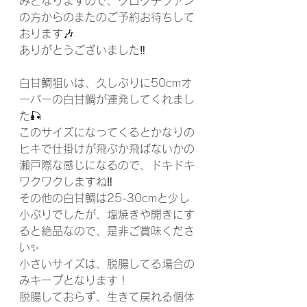
みとなりますので、クログチファン
の方からのまたのご予約お待ちして
おります🎶
ありがとうございました‼️
白甘鯛狙いは、久しぶりに50cmオ
ーバーの白甘鯛が連発してくれまし
た🎣
このサイズになってくるとかなりの
ヒキで仕掛けが飛ぶか飛ばないかの
瀬戸際な感じになるので、ドキドキ
ワクワクしますね‼️
その他の白甘鯛は25-30cmと少し
小ぶりでしたが、塩焼きや開きにす
ると絶品なので、是非ご賞味くださ
い✨
小さいサイズは、脱腸してる場合の
みキープとなります！
脱腸しておらず、生きて戻れる個体