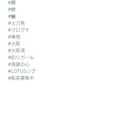
#鯛
#鯵
#鰆
#太刀魚
#クログチ
#青物
#大阪
#大阪湾
#釣りガール
#感謝の心
#LOTUSジグ
#船長募集中
#お魚さんいつもありがとう