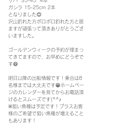
サバ  35-45  4本
ガシラ 15-25cm 2本
となりました😊
沢山釣れた方ポロポロ釣れた方と居
ますが頑張って頂きありがとうござ
いますした。
ゴールデンウィークの予約が埋まっ
てきてますので、お早めにどうぞで
す😄
明日以降の出船情報です！乗合は8
名様までは大丈夫です😁ホームペー
ジのカレンダーを見てからお電話頂
けるとスムーズです(^^♪
※狙い魚種は予定です！プラスお客
様のご希望で狙い魚種が増えること
もあります！