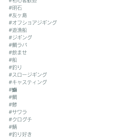
#初心者歓迎
#明石
#友ヶ島
#オフショアジギング
#遊漁船
#ジギング
#鯛ラバ
#飲ませ
#船
#釣り
#スロージギング
#キャスティング
#鰤
#鯛
#鯵
#サワラ
#クログチ
#鯖
#釣り好き