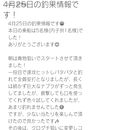
4月25日の釣果情報で
MCL遊漁船
す！
4月25日の釣果情報です😁
本日の乗船は5名様(内子供1名様)で
した！
ありがとうございます😊
朝は青物狙いでスタートさせて頂き
ました！
一投目で速攻ヒットしパタパタと釣
れて全員安打となりましたが、長く
は続かず巨大なナブラがずっと発生
してましたが、直撃しても口を使っ
てくれず色々試してくれましたが、
あまり釣れませんでした😅
ですが、少ない当たりを楽しんで頂
けたので良かったです🎶
その後は、クログチ狙いに変更しコ