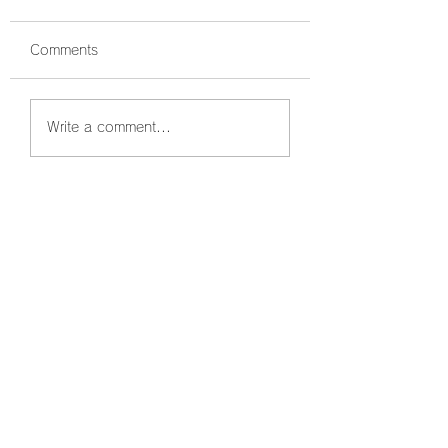
Comments
鰤狙い撃ちでボッコボ
鰤祭開催中🐟 ボ
Write a comment...
コ🐟
コでした☺️