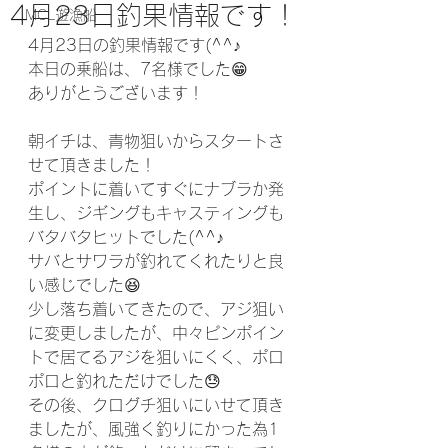
4月23日釣果情報です！
MCL遊漁船
4月23日の釣果情報です(^^♪
本日の乗船は、7名様でした😁
ありがとうございます！
朝イチは、青物狙いからスタートさ
せて頂きました！
ポイントに着いてすぐにナブラか発
生し、ジギングもキャスティングも
バタバタヒットでした(^^♪
サバとサワラが釣れてくれたりと良
い感じでした😆
少し落ち着いてきたので、アジ狙い
に変更しましたが、中々ピンポイン
トで居てるアジを狙いにくく、ポロ
ポロと釣れただけでした😓
その後、クログチ狙いにいせて頂き
ましたが、風強く釣りにかった為1