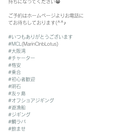
持ちになってください😁
ご予約はホームページよりお電話に
てお待ちしております(^^♪
#いつもありがとうございます
#MCL
(MarinClnbLotus)
#大阪湾
#チャーター
#格安
#乗合
#初心者歓迎
#明石
#友ヶ島
#オフショアジギング
#遊漁船
#ジギング
#鯛ラバ
#飲ませ