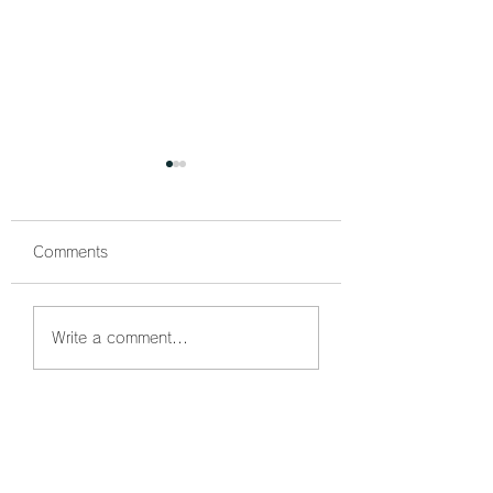
Comments
鰤狙い撃ちでボッコボ
鰤祭開催中🐟 ボ
Write a comment...
コ🐟
コでした☺️