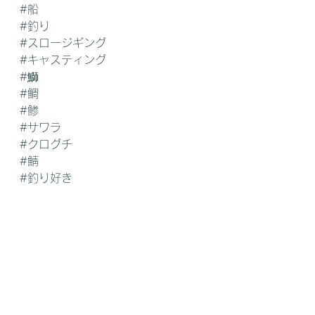
#船
#釣り
#スロージギング
#キャスティング
#鰤
#鯛
#鯵
#サワラ
#クログチ
#鯖
#釣り好き