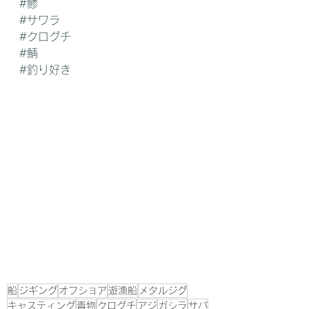
#鯵
#サワラ
#クログチ
#鯖
#釣り好き
船
ジギング
オフショア
遊漁船
メタルジグ
キャスティング
青物
クログチ
アジ
ガシラ
サバ