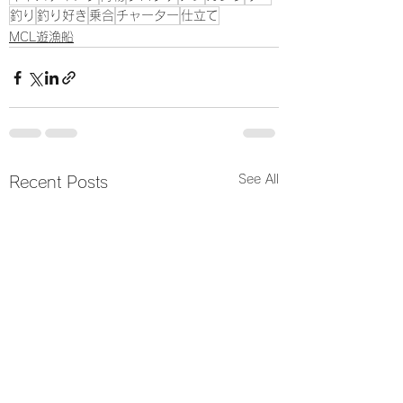
釣り
釣り好き
乗合
チャーター
仕立て
MCL遊漁船
See All
Recent Posts