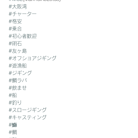
#大阪湾
#チャーター
#格安
#乗合
#初心者歓迎
#明石
#友ヶ島
#オフショアジギング
#遊漁船
#ジギング
#鯛ラバ
#飲ませ
#船
#釣り
#スロージギング
#キャスティング
#鰤
#鯛