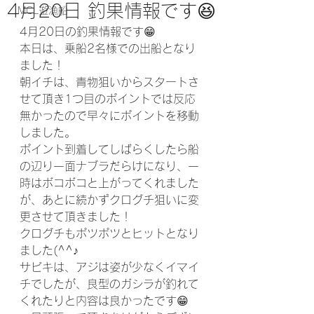
4月20日 釣果情報です😆
MCL遊漁船
4月20日の釣果情報です😁
本日は、乗船2名様での出船となり
ました！
朝イチは、青物狙いからスタートさ
せて頂き1つ目のポイントでは反応
無かったので早々にポイントを移動
しました。
ポイント到着してしばらくしたら船
の辺り一面ナブラだらけになり、一
時はボコボコと上がってくれました
が、あとに続かずクログチ狙いに変
更させて頂きました！
クログチもポツポツとヒットとなり
ました(^^♪
サビキは、アジは姿が少なくイマイ
チでしたが、良型のガシラが釣れて
くれたりと内容は良かったです😁