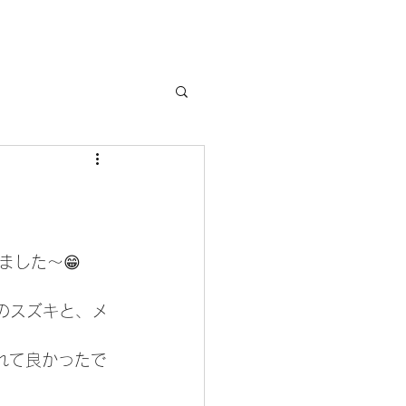
ました〜😁
のスズキと、メ
れて良かったで