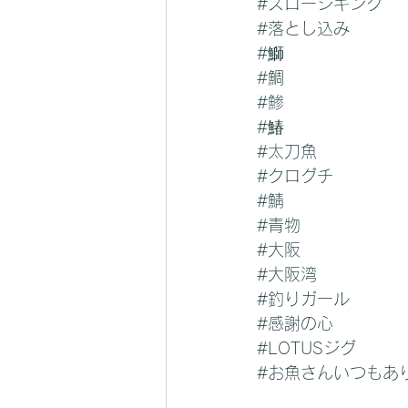
#スロージギング
#落とし込み
#鰤
#鯛
#鯵
#鰆
#太刀魚
#クログチ
#鯖
#青物
#大阪
#大阪湾
#釣りガール
#感謝の心
#LOTUSジグ
#お魚さんいつもあ