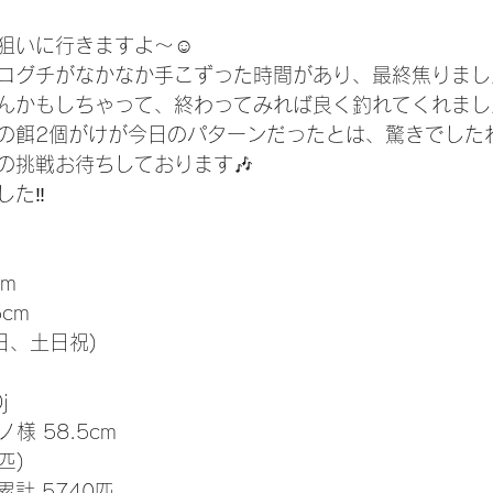
狙いに行きますよ〜☺️
ログチがなかなか手こずった時間があり、最終焦りまし
んかもしちゃって、終わってみれば良く釣れてくれました
の餌2個がけが今日のパターンだったとは、驚きでしたね
の挑戦お待ちしております🎶
た‼️
cm
5cm
日、土日祝)
j
ノ様 58.5cm
匹)
累計 5740匹