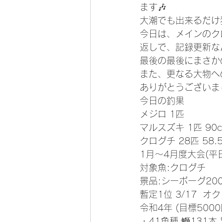
ます🎶
大潮でも出来るだけ
今日は、メインのク
返しで、記録更新な
最後の最後にまさか
また、更なる大物へ
ありがとうございまし
今日の釣果
メジロ 1匹
マルスズキ 1匹 90
クログチ 28匹 58.
1月～4月度大会(平
対象魚:クログチ
景品:シーボーグ200
暫定1位 3/17  オク
令和4年 (目標5000
・41魚種 鰤131本 