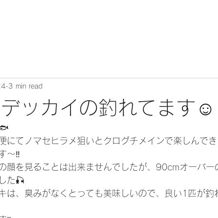
24
3 min read
‼️デッカイの釣れてます☺️
🐟
便にてノマセヒラメ狙いとクログチメインで楽しんでき
〜‼️
の顔を見ることは出来ませんでしたが、90cmオーバー
した🎣
キは、臭みがなくとっても美味しいので、良い1匹が釣