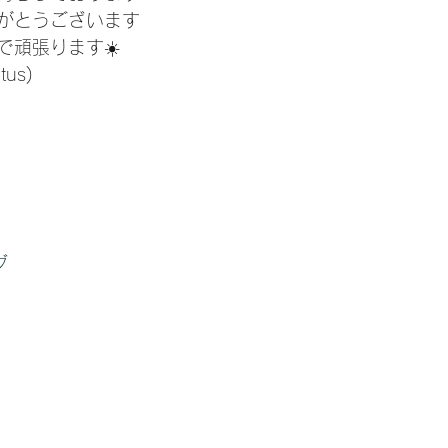
がとうございます
で頑張ります☀️
tus) 
グ