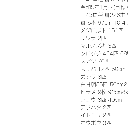
令和5年1月～(目標 
・43魚種 鰤226本 
鰤 5本 97cm 10.4k
メジロ以下 151匹
サワラ 2匹
マルスズキ 3匹
クログチ 464匹 58
大アジ 76匹
大サバ 12匹 50cm
ガシラ 3匹
白甘鯛55匹 56cm2.
ヒラメ 9枚 92cm8k
アコウ 3匹 49cm
アヲハタ 2匹
イトヨリ 2匹
ホウボウ 3匹