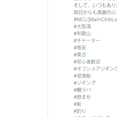
そして、いつもあり
明日からも感謝の心
#MCL
(MarinClnbLo
#大阪湾
#和歌山
#チャーター
#格安
#乗合
#初心者歓迎
#オフショアジギン
#遊漁船
#ジギング
#鯛ラバ
#飲ませ
#船
#釣り