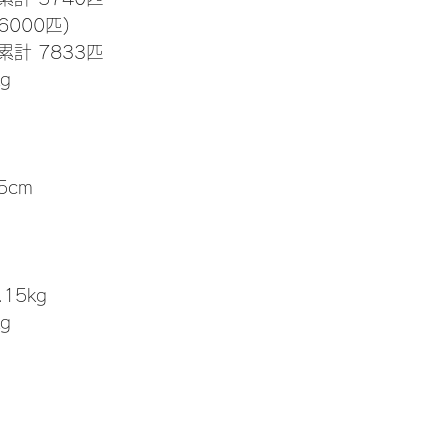
6000匹)
累計 7833匹
g
5cm
15kg
g