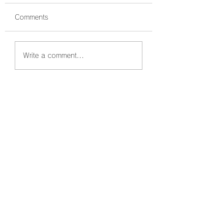
Comments
鰤狙い撃ちでボッコボ
鰤祭開催中🐟 ボ
Write a comment...
コ🐟
コでした☺️