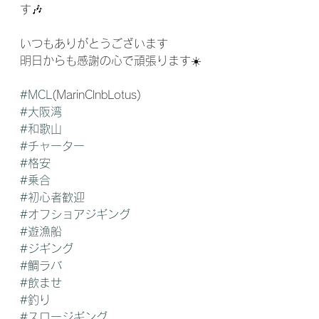
す🎶
いつもありがとうございます
明日からも感謝の心で頑張ります☀️
#MCL
(MarinClnbLotus) 
#大阪湾
#和歌山
#チャーター
#格安
#乗合
#初心者歓迎
#オフショアジギング
#遊漁船
#ジギング
#鯛ラバ
#飲ませ
#釣り
#スロージギング