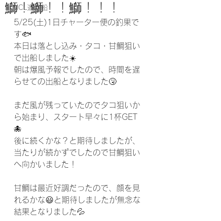
鰤！鰤！！鰤！！！
MCL遊漁船
5/25(土)1日チャーター便の釣果で
す🐟️
本日は落とし込み・タコ・甘鯛狙い
で出船しました☀️
朝は爆風予報でしたので、時間を遅
らせての出船となりました🤧
まだ風が残っていたのでタコ狙いか
ら始まり、スタート早々に1杯GET
🐙
後に続くかな？と期待しましたが、
当たりが続かずでしたので甘鯛狙い
へ向かいました！
甘鯛は最近好調だったので、顔を見
れるかな😃と期待しましたが無念な
結果となりました💦