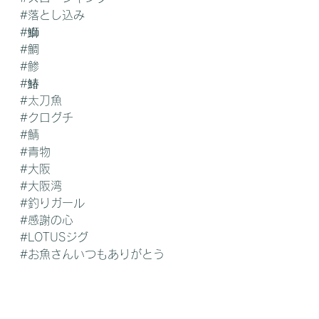
#落とし込み
#鰤
#鯛
#鯵
#鰆
#太刀魚
#クログチ
#鯖
#青物
#大阪
#大阪湾
#釣りガール
#感謝の心
#LOTUSジグ
#お魚さんいつもありがとう