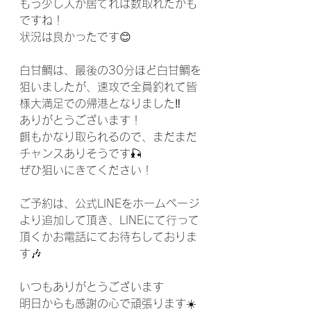
もう少し人が居てれば数取れたかも
ですね！
状況は良かったです😊
白甘鯛は、最後の30分ほど白甘鯛を
狙いましたが、速攻で全員釣れて皆
様大満足での帰港となりました‼️
ありがとうございます！
餌もかなり取られるので、まだまだ
チャンスありそうです🎣
ぜひ狙いにきてください！
ご予約は、公式LINEをホームページ
より追加して頂き、LINEにて行って
頂くかお電話にてお待ちしておりま
す🎶
いつもありがとうございます
明日からも感謝の心で頑張ります☀️