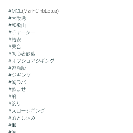
#MCL
(MarinClnbLotus) 
#大阪湾
#和歌山
#チャーター
#格安
#乗合
#初心者歓迎
#オフショアジギング
#遊漁船
#ジギング
#鯛ラバ
#飲ませ
#船
#釣り
#スロージギング
#落とし込み
#鰤
#鯛