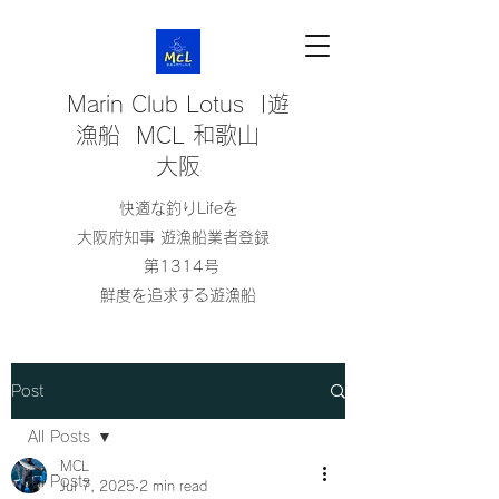
Marin Club Lotus |遊
漁船 MCL 和歌山
大阪
快適な釣りLifeを
大阪府知事 遊漁船業者登録
第1314号
鮮度を追求する遊漁船
Post
All Posts
MCL
All Posts
Jul 7, 2025
2 min read