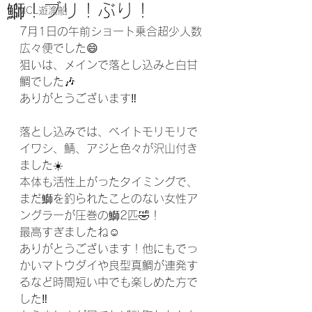
鰤！ブリ！ぶり！
MCL遊漁船
7月1日の午前ショート乗合超少人数
広々便でした😄
狙いは、メインで落とし込みと白甘
鯛でした🎶
ありがとうございます‼️
落とし込みでは、ベイトモリモリで
イワシ、鯖、アジと色々が沢山付き
ました☀️
本体も活性上がったタイミングで、
まだ鰤を釣られたことのない女性ア
ングラーが圧巻の鰤2匹🤣！
最高すぎましたね☺️
ありがとうございます！他にもでっ
かいマトウダイや良型真鯛が連発す
るなど時間短い中でも楽しめた方で
した‼️