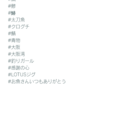
#鯵
#鰆
#太刀魚
#クログチ
#鯖
#青物
#大阪
#大阪湾
#釣りガール
#感謝の心
#LOTUSジグ
#お魚さんいつもありがとう