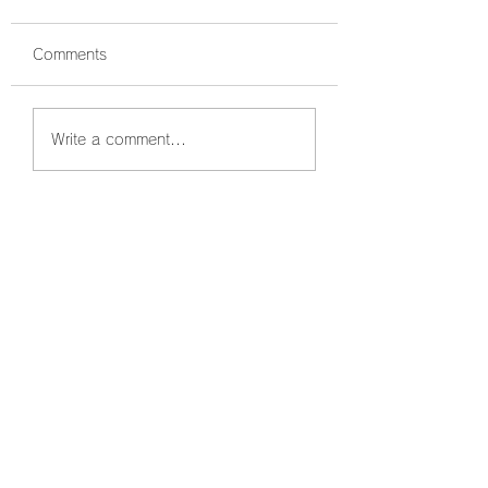
Comments
鰤狙い撃ちでボッコボ
鰤祭開催中🐟 ボ
Write a comment...
コ🐟
コでした☺️