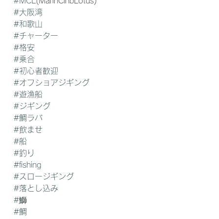
#MCL
(MarinClnbLotus)
#大阪湾
#和歌山
#チャーター
#格安
#乗合
#初心者歓迎
#オフショアジギング
#遊漁船
#ジギング
#鯛ラバ
#飲ませ
#船
#釣り
#fishing
#スロージギング
#落とし込み
#鰤
#鯛