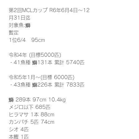
第2回MCLカップ R6年6月4日～12
月31日迄
対象魚:鰤
暫定
1位6/4   95cm
令和4年 (目標5000匹)
・41魚種 鰤131本 累計 5740匹
令和5年1月～(目標 6000匹)
・43魚種 鰤226本 累計 7833匹
鰤 289本 97cm 10.4kg
メジロ以下 685匹
ヒラマサ 1本 88cm
カンパチ 5匹 74cm
シオ 4匹
本鰹 1匹