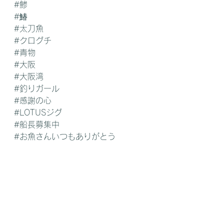
#鯵
#鰆
#太刀魚
#クログチ
#青物
#大阪
#大阪湾
#釣りガール
#感謝の心
#LOTUSジグ
#船長募集中
#お魚さんいつもありがとう