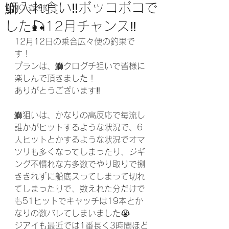
鰤入れ食い‼️ボッコボコで
MCL遊漁船
した🎣12月チャンス‼️
12月12日の乗合広々便の釣果で
す！
プランは、鰤クログチ狙いで皆様に
楽しんで頂きました！
ありがとうございます‼️
鰤狙いは、かなりの高反応で毎流し
誰かがヒットするような状況で、6
人ヒットとかするような状況でオマ
ツリも多くなってしまったり、ジギ
ング不慣れな方多数でやり取りで捌
ききれずに船底スってしまって切れ
てしまったりで、数えれた分だけで
も51ヒットでキャッチは19本とか
なりの数バレてしまいました😭
ジアイも最近では1番長く3時間ほど