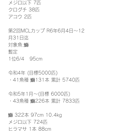
メジロ以下 7匹
クログチ 38匹
アコウ 2匹
第2回MCLカップ R6年6月4日～12
月31日迄
対象魚:鰤
暫定
1位6/4   95cm
令和4年 (目標5000匹)
・41魚種 鰤131本 累計 5740匹
令和5年1月～(目標 6000匹)
・43魚種 鰤226本 累計 7833匹
鰤 322本 97cm 10.4kg
メジロ以下 724匹
ヒラマサ 1本 88cm