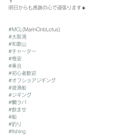
す
明日からも感謝の心で頑張ります☀️
#MCL
(MarinClnbLotus)
#大阪湾
#和歌山
#チャーター
#格安
#乗合
#初心者歓迎
#オフショアジギング
#遊漁船
#ジギング
#鯛ラバ
#飲ませ
#船
#釣り
#fishing