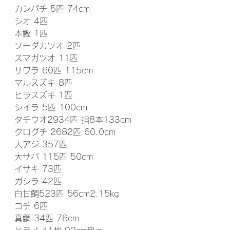
カンパチ 5匹 74cm
シオ 4匹
本鰹 1匹
ソーダカツオ 2匹
スマガツオ 11匹
サワラ 60匹 115cm
マルスズキ 8匹
ヒラスズキ 1匹
シイラ 5匹 100cm
タチウオ2934匹 指8本133cm
クログチ 2682匹 60.0cm
大アジ 357匹
大サバ 115匹 50cm
イサキ 73匹
ガシラ 42匹
白甘鯛523匹 56cm2.15kg
コチ 6匹
真鯛 34匹 76cm