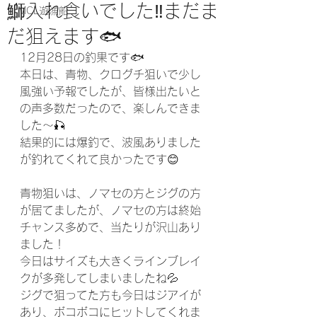
鰤入れ食いでした‼️まだま
MCL遊漁船
だ狙えます🐟
12月28日の釣果です🐟
本日は、青物、クログチ狙いで少し
風強い予報でしたが、皆様出たいと
の声多数だったので、楽しんできま
した〜🎣
結果的には爆釣で、波風ありました
が釣れてくれて良かったです😊
青物狙いは、ノマセの方とジグの方
が居てましたが、ノマセの方は終始
チャンス多めで、当たりが沢山あり
ました！
今日はサイズも大きくラインブレイ
クが多発してしまいましたね💦
ジグで狙ってた方も今日はジアイが
あり、ボコボコにヒットしてくれま