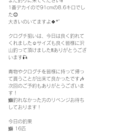
また釣りに来てください‼️
1番デカイので91cmの8.6キロでし
た😊
大きいのいてますよ🍀*゜
クログチ狙いは、今日は良く釣れて
くれました☺️サイズも良く皆様に沢
山釣って頂けました‼️ありがとうござ
います🎣
青物やクログチを皆様に持って帰っ
て貰うことが出来て良かったです🎶
次回のご予約もありがとうございま
す！
鰤釣れなかった方のリベンジお待ち
しております！
今日の釣果
鰤 16匹