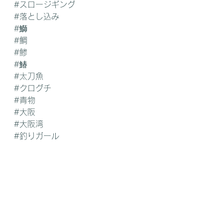
#スロージギング
#落とし込み
#鰤
#鯛
#鯵
#鰆
#太刀魚
#クログチ
#青物
#大阪
#大阪湾
#釣りガール
#感謝の心
#LOTUSジグ
#船長募集中
#お魚さんいつもありがとう