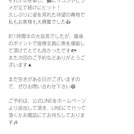
それが功を奏し、鰤にサゴシやヒラ
メが立て続けにヒット！
久しぶりに姿を見れた待望の青物で
私もお客様も大興奮でした👍️
約1時間半の大延長でしたが、最後
のポイントで皆様全員に魚を堪能し
て頂けてとても良かったです🐟️
また次回のご予約などありがとうご
ざいます☀️
まだ空きがある日がございますの
で、ぜひお問い合わせ下さい😆
ご予約は、公式LINEをホームページ
より追加して頂き、LINEにて行って
頂くかお電話にてお待ちしておりま
す🎶