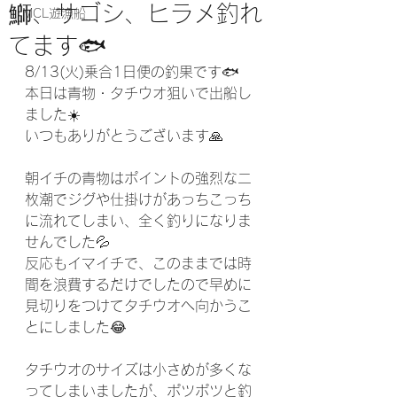
鰤、サゴシ、ヒラメ釣れ
MCL遊漁船
てます🐟️
8/13(火)乗合1日便の釣果です🐟️
本日は青物・タチウオ狙いで出船し
ました☀️
いつもありがとうございます🙏
朝イチの青物はポイントの強烈な二
枚潮でジグや仕掛けがあっちこっち
に流れてしまい、全く釣りになりま
せんでした💦
反応もイマイチで、このままでは時
間を浪費するだけでしたので早めに
見切りをつけてタチウオへ向かうこ
とにしました😂
タチウオのサイズは小さめが多くな
ってしまいましたが、ポツポツと釣