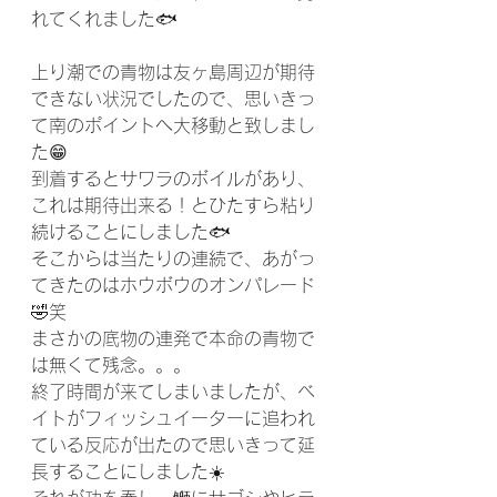
れてくれました🐟️
上り潮での青物は友ヶ島周辺が期待
できない状況でしたので、思いきっ
て南のポイントへ大移動と致しまし
た😁
到着するとサワラのボイルがあり、
これは期待出来る！とひたすら粘り
続けることにしました🐟️
そこからは当たりの連続で、あがっ
てきたのはホウボウのオンパレード
🤣笑
まさかの底物の連発で本命の青物で
は無くて残念。。。
終了時間が来てしまいましたが、ベ
イトがフィッシュイーターに追われ
ている反応が出たので思いきって延
長することにしました☀️