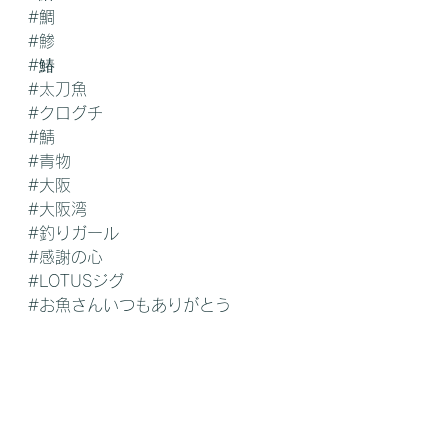
#鯛
#鯵
#鰆
#太刀魚
#クログチ
#鯖
#青物
#大阪
#大阪湾
#釣りガール
#感謝の心
#LOTUSジグ
#お魚さんいつもありがとう