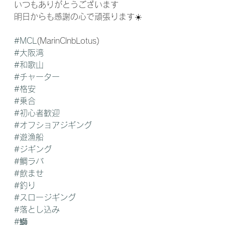
いつもありがとうございます
明日からも感謝の心で頑張ります☀️
#MCL
(MarinClnbLotus) 
#大阪湾
#和歌山
#チャーター
#格安
#乗合
#初心者歓迎
#オフショアジギング
#遊漁船
#ジギング
#鯛ラバ
#飲ませ
#釣り
#スロージギング
#落とし込み
#鰤