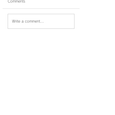
Comments
鰤狙い撃ちでボッコボ
鰤祭開催中🐟 ボ
Write a comment...
コ🐟
コでした☺️