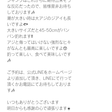
ジギングはこれからに期待出来そう
な反応だったので、皆様是非お待ち
しております🎶
潮が大きい時は大アジのジアイも長
いですよ🐟
大きいサイズだと45-50cmがバン
バン釣れます‼️
アジと侮ってはいけない強烈なヒキ
がなんとも最高に楽しいですよ😙
釣って楽しい、食べて美味しいです
🎶
ご予約は、公式LINEをホームページ
より追加して頂き、LINEにて行って
頂くかお電話にてお待ちしておりま
す🎶
いつもありがとうございます
明日からも感謝の心で頑張ります☀️