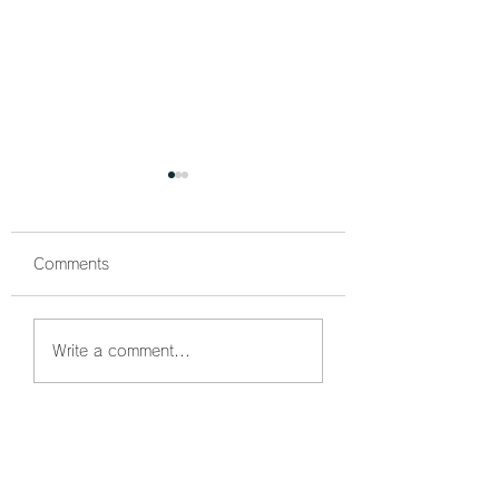
Comments
鰤狙い撃ちでボッコボ
鰤祭開催中🐟 ボ
Write a comment...
コ🐟
コでした☺️