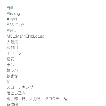
#鰤
#fishing
#青物
#ジギング
#釣り
MCL(MarinClnbLotus) 
大阪湾
和歌山
チャーター
格安
乗合
鯛ラバ
飲ませ
船
スロージギング
落とし込み
鯛、鯵、鰆、太刀魚、クログチ、鯖
遊漁船