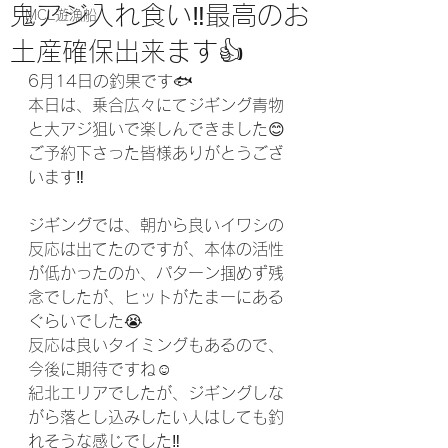
鬼アジ入れ食い‼️最高のお
MCL遊漁船
土産確保出来ます👍
6月14日の釣果です🐟
本日は、乗合広々にてジギング青物
と大アジ狙いで楽しんできました😊
ご予約下さった皆様ありがとうござ
います‼️
ジギングでは、朝から良いイワシの
反応は出てたのですが、本体の活性
が低かったのか、パターン掴めず残
念でしたが、ヒットがたまーにある
ぐらいでした😭
反応は良いタイミングもあるので、
今後に期待ですね☺️
紀北エリアでしたが、ジギングしな
がら落とし込みしたい人はしても釣
れそうな感じでした‼️