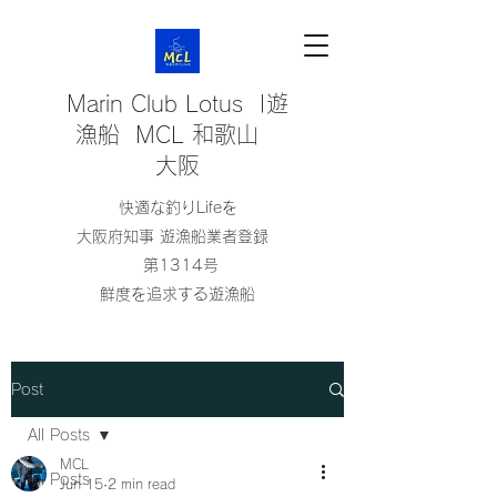
Marin Club Lotus |遊
漁船 MCL 和歌山
大阪
快適な釣りLifeを
大阪府知事 遊漁船業者登録
第1314号
鮮度を追求する遊漁船
Post
All Posts
MCL
All Posts
Jun 15
2 min read