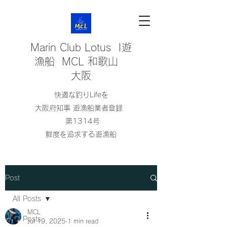
Marin Club Lotus |遊
漁船 MCL 和歌山
大阪
快適な釣りLifeを
大阪府知事 遊漁船業者登録
第1314号
鮮度を追求する遊漁船
Post
All Posts
MCL
All Posts
Jul 19, 2025
1 min read