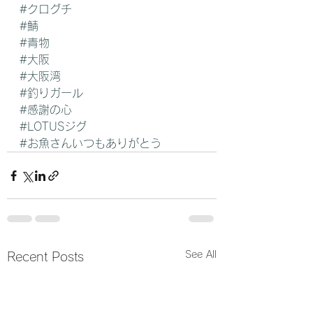
#クログチ
#鯖
#青物
#大阪
#大阪湾
#釣りガール
#感謝の心
#LOTUSジグ
#お魚さんいつもありがとう
See All
Recent Posts