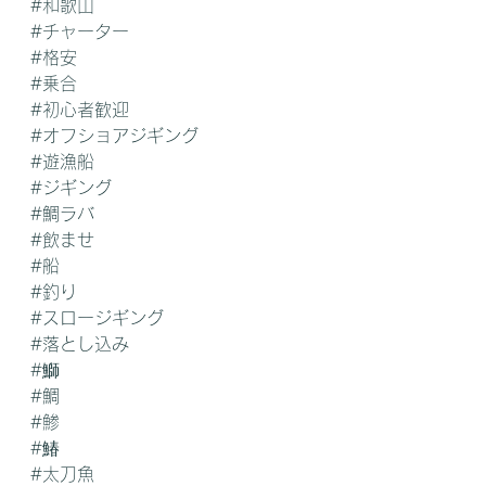
#和歌山
#チャーター
#格安
#乗合
#初心者歓迎
#オフショアジギング
#遊漁船
#ジギング
#鯛ラバ
#飲ませ
#船
#釣り
#スロージギング
#落とし込み
#鰤
#鯛
#鯵
#鰆
#太刀魚