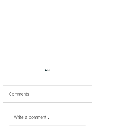
Comments
鰤狙い撃ちでボッコボ
鰤祭開催中🐟 ボ
Write a comment...
コ🐟
コでした☺️