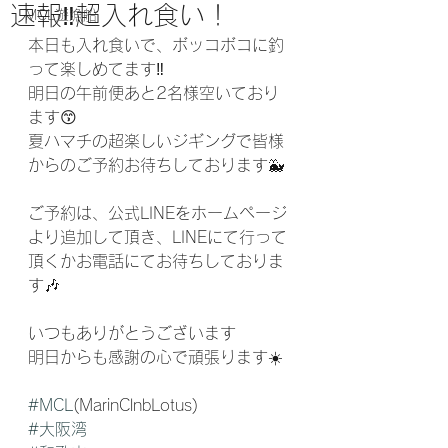
速報‼️超入れ食い！
MCL遊漁船
本日も入れ食いで、ボッコボコに釣
って楽しめてます‼️
明日の午前便あと2名様空いており
ます😙
夏ハマチの超楽しいジギングで皆様
からのご予約お待ちしております🐳
ご予約は、公式LINEをホームページ
より追加して頂き、LINEにて行って
頂くかお電話にてお待ちしておりま
す🎶
いつもありがとうございます
明日からも感謝の心で頑張ります☀️
#MCL
(MarinClnbLotus)
#大阪湾