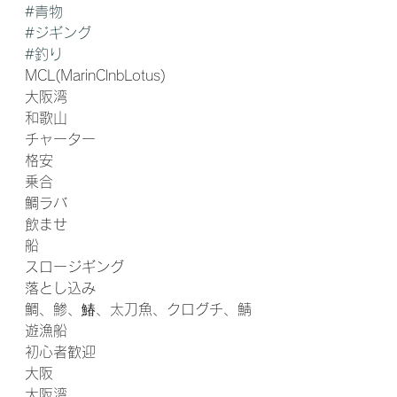
#青物
#ジギング
#釣り
MCL(MarinClnbLotus) 
大阪湾
和歌山
チャーター
格安
乗合
鯛ラバ
飲ませ
船
スロージギング
落とし込み
鯛、鯵、鰆、太刀魚、クログチ、鯖
遊漁船
初心者歓迎
大阪
大阪湾 