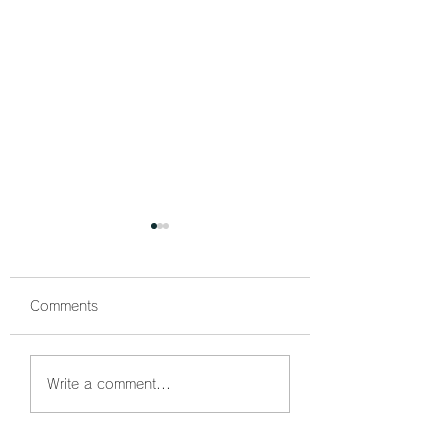
Comments
鰤狙い撃ちでボッコボ
鰤祭開催中🐟 ボ
Write a comment...
コ🐟
コでした☺️