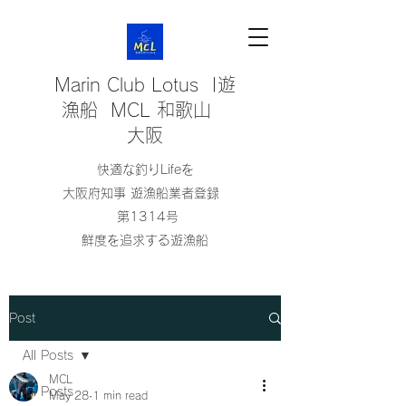
Marin Club Lotus |遊
漁船 MCL 和歌山
大阪
快適な釣りLifeを
大阪府知事 遊漁船業者登録
第1314号
鮮度を追求する遊漁船
Post
All Posts
MCL
All Posts
May 28
1 min read