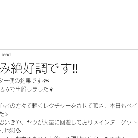
 read
み絶好調です‼️
ーター便の釣果です🐟
込みで出船しました☀️
心者の方々で軽くレクチャーをさせて頂き、本日もベイ
た✨
思いきや、ヤツが大量に回遊しておりメインターゲット
り地獄💦