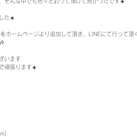
、そんな中でも色々と釣って頂けて良かったです☀️
た☀️
Eをホームページより追加して頂き、LINEにて行って頂

ざいます
で頑張ります☀️
us)