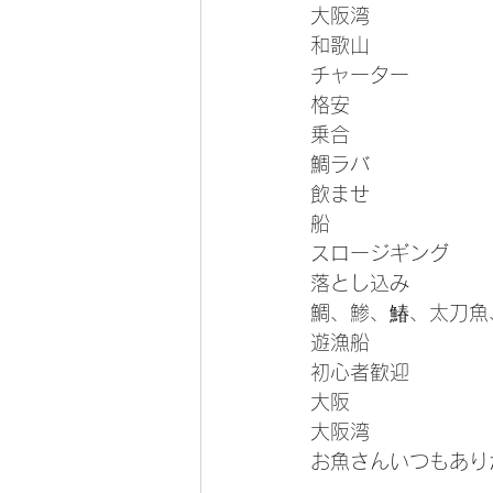
大阪湾
和歌山
チャーター
格安
乗合
鯛ラバ
飲ませ
船
スロージギング
落とし込み
鯛、鯵、鰆、太刀魚
遊漁船
初心者歓迎
大阪
大阪湾
お魚さんいつもあり