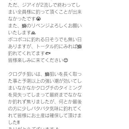
ただ、ジアイが2流しで終わってし
まい全員様に釣って頂くことが出来
なかったです😭
また、鰤のリベンジよろしくお願い
いたします🙏
ボコボコに釣れる日そうでも無い日
ありますが、トータル的にみれば鰤
釣れてくれてます🐟
皆様楽しみに来てください😊
クログチ狙いは、鰤狙いを長く取っ
た事と予測以上の強い潮が効いてし
まいなかなかクログチのタイミング
を見失ってしまって最終までなかな
か釣れず焦りましたが、何とか最後
の方に少しバタバタ気味に釣れてく
れて皆様にお土産は確保して頂けま
した‼️