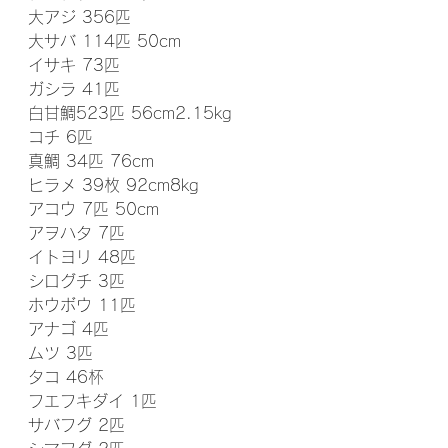
大アジ 356匹
大サバ 114匹 50cm
イサキ 73匹
ガシラ 41匹
白甘鯛523匹 56cm2.15kg
コチ 6匹
真鯛 34匹 76cm
ヒラメ 39枚 92cm8kg
アコウ 7匹 50cm
アヲハタ 7匹
イトヨリ 48匹
シログチ 3匹
ホウボウ 11匹
アナゴ 4匹
ムツ 3匹
タコ 46杯
フエフキダイ 1匹
サバフグ 2匹