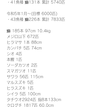
・41魚種 鰤131本 累計 5740匹
令和5年1月～(目標 6000匹)
・43魚種 鰤226本 累計 7833匹
鰤 185本 97cm 10.4kg
メジロ以下 672匹
ヒラマサ 1本 88cm
カンパチ 5匹 74cm
シオ 4匹
本鰹 1匹
ソーダカツオ 2匹
スマガツオ 11匹
サワラ 56匹 115cm
マルスズキ 5匹
ヒラスズキ 1匹
シイラ 5匹 100cm
タチウオ2924匹 指8本133cm
クログチ 1817匹 60.0cm