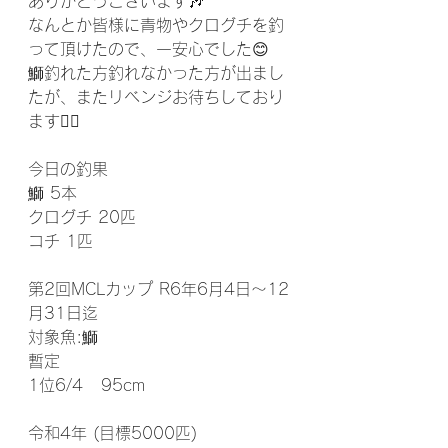
ありがとうございます🎶
なんとか皆様に青物やクログチを釣
って頂けたので、一安心でした😊
鰤釣れた方釣れなかった方が出まし
たが、またリベンジお待ちしており
ます🙇‍♀️
今日の釣果
鰤 5本
クログチ 20匹
コチ 1匹
第2回MCLカップ R6年6月4日～12
月31日迄
対象魚:鰤  
暫定
1位6/4   95cm 
令和4年 (目標5000匹)