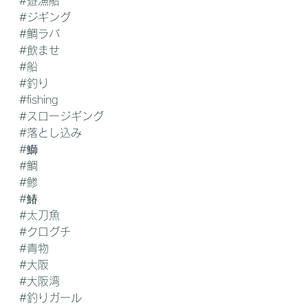
#遊漁船
#ジギング
#鯛ラバ
#飲ませ
#船
#釣り
#fishing
#スロージギング
#落とし込み
#鰤
#鯛
#鯵
#鰆
#太刀魚
#クログチ
#青物
#大阪
#大阪湾
#釣りガール