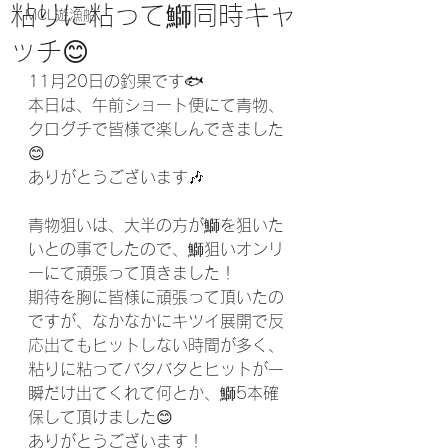
粘りに粘って鰤同時キャ
MCL遊漁船
ッチ😊
11月20日の釣果です🐟
本日は、午前ショート便にて青物、
クログチで皆様で楽しんできました
😊
ありがとうございます🎶
青物狙いは、大半の方が鰤を狙いた
いとの事でしたので、鰤狙いオンリ
ーにて頑張って頂きました！
期待を胸に皆様に頑張って頂いたの
ですが、なかなかにキツイ展開で反
応出てもヒットしない時間が多く、
粘りに粘ってバタバタとヒットが一
瞬だけ出てくれて何とか、鰤5本確
保して頂けました😊
ありがとうございます！