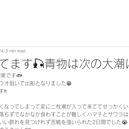
24
3 min read
てます🎣青物は次の大潮
釣果です🐟
ウオ狙いで出船となりました😁
‼️
くなってしまって変に二枚潮が入って来ててせっかくい
落ちずでなかなか食わすことが難しくハマチとサワラは
いい群れを見つけれず苦戦を強いられた2日間でした😭