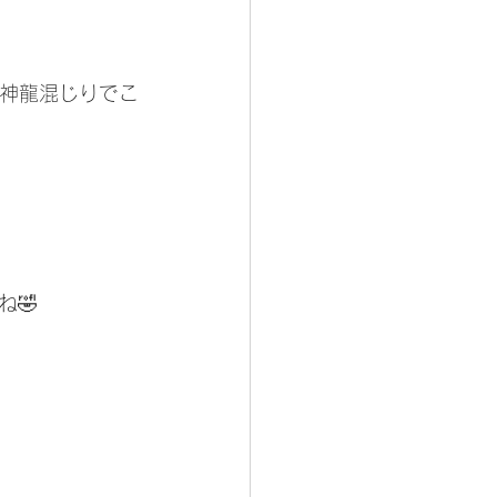
の神龍混じりでこ
🤣