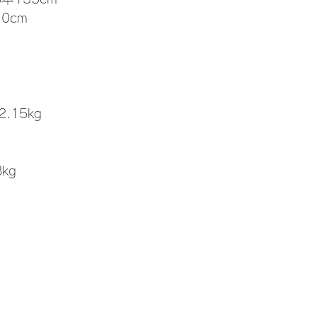
.0cm
.15kg
kg