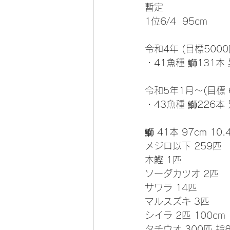
暫定
1位6/4  95cm 
令和4年 (目標5000
・41魚種 鰤131本 
令和5年1月～(目標 
・43魚種 鰤226本 
鰤 41本 97cm 10.
メジロ以下 259匹
本鰹 1匹
ソーダカツオ 2匹
サワラ 14匹
マルスズキ 3匹
シイラ 2匹 100cm
タチウオ 300匹 指8