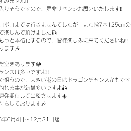
ません🙇‍♂️
入りそうですので、是非リベンジお願いいたします‼️
コボコまでは行きませんでしたが、また指7本125cm
で楽しんで頂けました🎣
もっと本格化するので、皆様楽しみに来てくださいね‼️
ります🎶
だ空きあります😄
ャンスは多いですよ‼️
で狙うので、大きい潮の日はドラゴンチャンスかもですね
釣れる事が結構多いですよ🎣
連発期待して出船させます☀️
待ちしております🎶
6年6月4日～12月31日迄