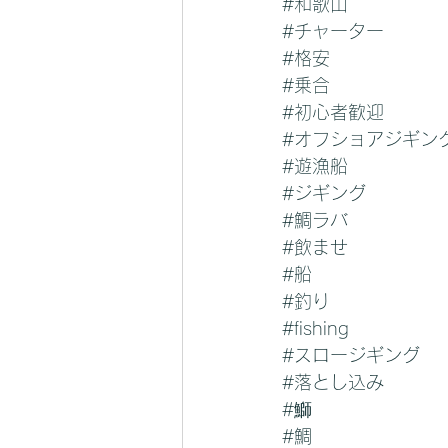
#和歌山
#チャーター
#格安
#乗合
#初心者歓迎
#オフショアジギン
#遊漁船
#ジギング
#鯛ラバ
#飲ませ
#船
#釣り
#fishing
#スロージギング
#落とし込み
#鰤
#鯛