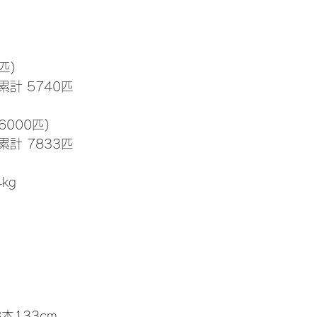
匹)
累計 5740匹
6000匹)
累計 7833匹
4kg
本133cm