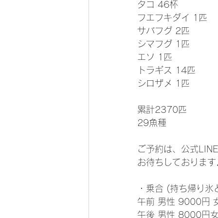
タコ 46杯
フエフキダイ 1匹
サバフグ 2匹
シマフグ 1匹
エソ 1匹
トラギス 14匹
シロザメ 1匹
累計2370匹
29魚種 
ご予約は、公式LIN
お待ちしております
・乗合 (持ち帰り氷
午前 男性 9000円 
午後 男性 8000円女