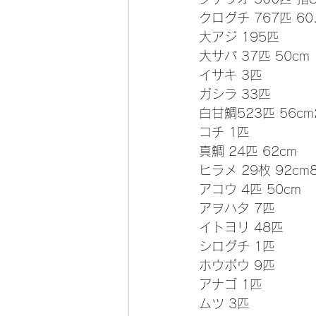
クログチ 767匹 60
大アジ 195匹
大サバ 37匹 50cm
イサキ 3匹
ガシラ 33匹
白甘鯛523匹 56cm2
コチ 1匹
真鯛 24匹 62cm
ヒラメ 29枚 92cm8
アコウ 4匹 50cm
アヲハタ 7匹
イトヨリ 48匹
シログチ 1匹
ホウボウ 9匹
アナゴ 1匹
ムツ 3匹