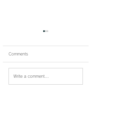
Comments
鰤狙い撃ちでボッコボ
鰤祭開催中🐟 ボ
Write a comment...
コ🐟
コでした☺️