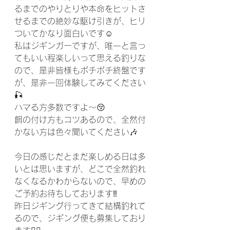
るまでのやりとりや本命をヒットさ
せるまでの絶妙な駆け引きが、ヒリ
ついてかなり面白いです☺️
私はジギンガーですが、唯一と言っ
てもいい程楽しいって思える釣りな
ので、是非皆様もボチボチ終盤です
が、是非一回体験してみてください
🎣
ハマる方多数ですよ〜😚
餌の付け方もコツあるので、全然付
かない方は色々聞いてください🎶
今日の感じだとまだ楽しめる日は多
いとは思いますが、どこで全然釣れ
なくなるかわからないので、早めの
ご予約お待ちしております‼️
昨日ジギング行ってきて結構釣れて
るので、ジギング便も募集しており