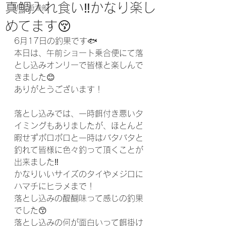
真鯛入れ食い‼️かなり楽し
MCL遊漁船
めてます😚
6月17日の釣果です🐟
本日は、午前ショート乗合便にて落
とし込みオンリーで皆様と楽しんで
きました😊
ありがとうございます！
落とし込みでは、一時餌付き悪いタ
イミングもありましたが、ほとんど
暇せずポロポロと一時はバタバタと
釣れて皆様に色々釣って頂くことが
出来ました‼️
かなりいいサイズのタイやメジロに
ハマチにヒラメまで！
落とし込みの醍醐味って感じの釣果
でした😙
落とし込みの何が面白いって餌掛け