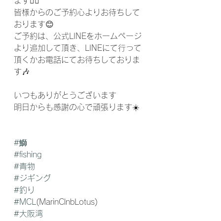
ます🙇‍♂️
皆様からのご予約心よりお待ちして
おります😊
ご予約は、公式LINEをホームページ
より追加して頂き、LINEにて行って
頂くかお電話にてお待ちしておりま
す🎶
いつもありがとうございます
明日からも感謝の心で頑張ります☀️
#鰤
#fishing
#青物
#ジギング
#釣り
#MCL
(MarinClnbLotus)
#大阪湾