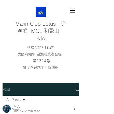
Marin Club Lotus |遊
漁船 MCL 和歌山
大阪
快適な釣りLifeを
大阪府知事 遊漁船業者登録
第1314号
鮮度を追求する遊漁船
Post
All Posts
MCL
All Posts
Jun 17
2 min read