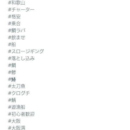
#和歌山
#チャーター
#格安
#乗合
#鯛ラバ
#飲ませ
#船
#スロージギング
#落とし込み
#鯛
#鯵
#鰆
#太刀魚
#クログチ
#鯖
#遊漁船
#初心者歓迎
#大阪
#大阪湾