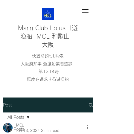
Marin Club Lotus |遊
漁船 MCL 和歌山
大阪
快適な釣りLifeを
大阪府知事 遊漁船業者登録
第1314号
鮮度を追求する遊漁船
Post
All Posts
MCL
All Posts
Jun 13, 2024
2 min read