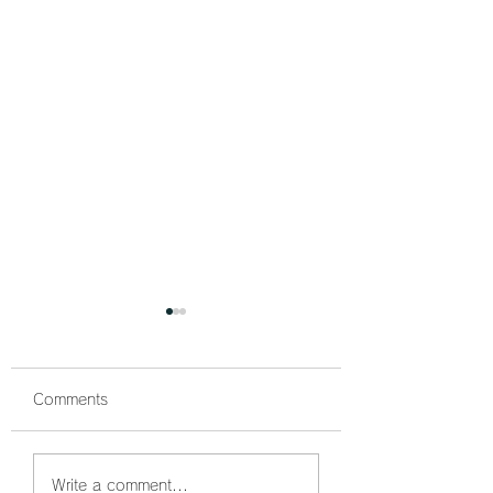
Comments
鰤狙い撃ちでボッコボ
鰤祭開催中🐟 ボ
Write a comment...