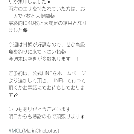
りが集中しました☀️
両方のエサを持たれていた方は、お
一人で7枚と大健闘👍️
最終的に40枚と大満足の結果となり
ました😁
今週は甘鯛が好調なので、ぜひ高級
魚を釣りに来て下さいね👍️
今週末は空きが多数あります！！
ご予約は、公式LINEをホームページ
より追加して頂き、LINEにて行って
頂くかお電話にてお待ちしておりま
す🎶
いつもありがとうございます
明日からも感謝の心で頑張ります☀️
#MCL
(MarinClnbLotus) 