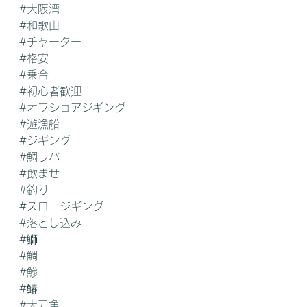
#大阪湾
#和歌山
#チャーター
#格安
#乗合
#初心者歓迎
#オフショアジギング
#遊漁船
#ジギング
#鯛ラバ
#飲ませ
#釣り
#スロージギング
#落とし込み
#鰤
#鯛
#鯵
#鰆
#太刀魚