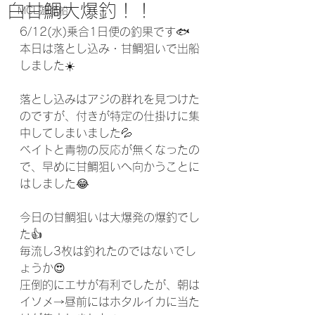
白甘鯛大爆釣！！
MCL遊漁船
6/12(水)乗合1日便の釣果です🐟️
本日は落とし込み・甘鯛狙いで出船
しました☀️
落とし込みはアジの群れを見つけた
のですが、付きが特定の仕掛けに集
中してしまいました💦
ベイトと青物の反応が無くなったの
で、早めに甘鯛狙いへ向かうことに
はしました😂
今日の甘鯛狙いは大爆発の爆釣でし
た👍️
毎流し3枚は釣れたのではないでし
ょうか😍
圧倒的にエサが有利でしたが、朝は
イソメ→昼前にはホタルイカに当た