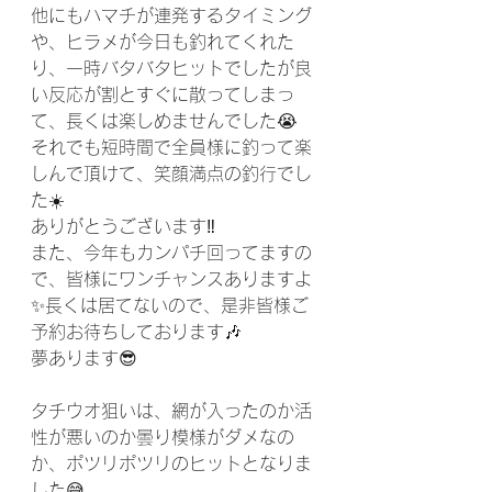
他にもハマチが連発するタイミング
や、ヒラメが今日も釣れてくれた
り、一時バタバタヒットでしたが良
い反応が割とすぐに散ってしまっ
て、長くは楽しめませんでした😭
それでも短時間で全員様に釣って楽
しんで頂けて、笑顔満点の釣行でし
た☀️
ありがとうございます‼️
また、今年もカンパチ回ってますの
で、皆様にワンチャンスありますよ
✨長くは居てないので、是非皆様ご
予約お待ちしております🎶
夢あります😎
タチウオ狙いは、網が入ったのか活
性が悪いのか曇り模様がダメなの
か、ポツリポツリのヒットとなりま
した😅