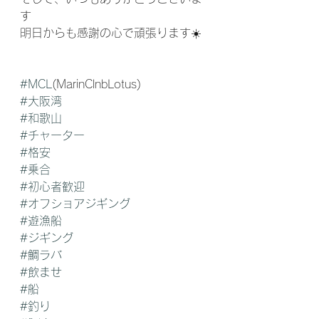
す
明日からも感謝の心で頑張ります☀️
#MCL
(MarinClnbLotus) 
#大阪湾
#和歌山
#チャーター
#格安
#乗合
#初心者歓迎
#オフショアジギング
#遊漁船
#ジギング
#鯛ラバ
#飲ませ
#船
#釣り