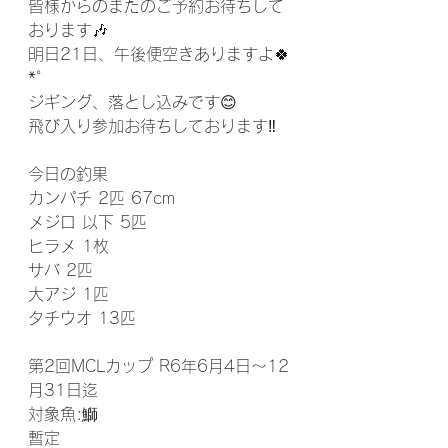
皆様からのまたのご予約お待ちして
おります🎶
明日21日、午後便空きありますよ🍀
*゜
ジギング、落とし込みです😊
飛び入り参加お待ちしております‼️
今日の釣果
カンパチ 2匹 67cm
メジロ 以下 5匹
ヒラメ 1枚
サバ 2匹 
大アジ 1匹
タチウオ 13匹
第2回MCLカップ R6年6月4日～12
月31日迄
対象魚:鰤  
暫定