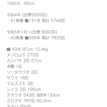
1位6/4   95cm 
令和4年 (目標5000匹)
・41魚種 鰤131本 累計 5740匹
令和5年1月～(目標 6000匹)
・43魚種 鰤226本 累計 7833匹
鰤 43本 97cm 10.4kg
メジロ以下 270匹
カンパチ 2匹 67cm
本鰹 1匹
ソーダカツオ 2匹
サワラ 16匹
マルスズキ 3匹
シイラ 2匹 100cm
タチウオ 543匹 指8本133cm
クログチ 767匹 60.0cm
大アジ 200匹