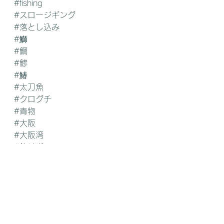
#fishing
#スロージギング
#落とし込み
#鰤
#鯛
#鯵
#鰆
#太刀魚
#クログチ
#青物
#大阪
#大阪湾
#釣りガール
#感謝の心
#LOTUSジグ
#船長募集中
#お魚さんいつもありがとう