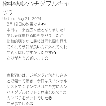
極上カンパチダブルキャ
MCL遊漁船
ッチ
Updated:
Aug 21, 2024
8月19日の釣果です🐟
本日は、乗合広々便となりました‼️
少し天候崩れる時もありましたが、
比較的穏やかに最後は晴れ間も見え
てくれて予報が良い方に外れてくれ
て釣りはしやすかったです🎣
ありがとうございます😊
青物狙いは、ジギングと落とし込み
とで狙って頂き、今日はスペシャル
ゲストでジギングされてた方にカン
パチダブルヒットで見事な67cmの
カンパチをゲットでした😄
お見事でした👏