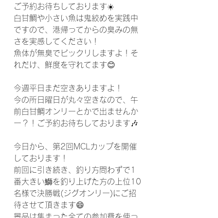
ご予約お待ちしております☀️
白甘鯛や小さい魚は鬼絞めを実践中
ですので、港帰ってからの臭みの無
さを実感してください！
魚体が無臭でビックリしますよ！そ
れだけ、鮮度を守れてます😊
今週平日まだ空きありますよ！
今の所日曜日が丸々空きなので、午
前白甘鯛オンリーとかで出ませんか
ー？！ご予約お待ちしております🎶
今日から、第2回MCLカップを開催
しております！
前回に引き続き、釣り方問わずで1
番大きい鰤を釣り上げた方の上位10
名様で決勝戦(ジグオンリー)にご招
待させて頂きます😄
景品は集まった全ての参加費を使っ