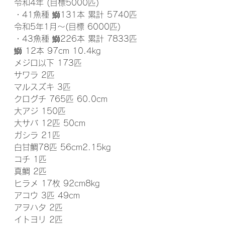
令和4年 (目標5000匹)
・41魚種 鰤131本 累計 5740匹
令和5年1月～(目標 6000匹)
・43魚種 鰤226本 累計 7833匹
鰤 12本 97cm 10.4kg
メジロ以下 173匹
サワラ 2匹
マルスズキ 3匹
クログチ 765匹 60.0cm
大アジ 150匹
大サバ 12匹 50cm
ガシラ 21匹
白甘鯛78匹 56cm2.15kg
コチ 1匹
真鯛 2匹
ヒラメ 17枚 92cm8kg
アコウ 3匹 49cm
アヲハタ 2匹
イトヨリ 2匹