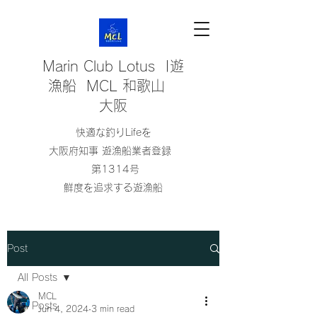
Marin Club Lotus |遊
漁船 MCL 和歌山
大阪
快適な釣りLifeを
大阪府知事 遊漁船業者登録
第1314号
鮮度を追求する遊漁船
Post
All Posts
MCL
All Posts
Jun 4, 2024
3 min read