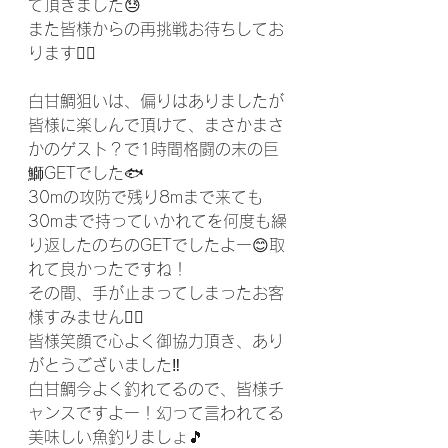
て頂きました😓
また皆様からの再挑戦お待ちしてお
ります🙇‍♂️
白甘鯛狙いは、偏りはありましたが
皆様に楽しんで頂けて、まさかまさ
かのゲスト？で1時間格闘の末の巨
鰤GETでした🐟
30mの攻防で残り8mまで来ても
30mまで持っていかれてを何度も繰
り返したのちのGETでしたよー😊取
れて良かったですね！
その間、手が止まってしまったお客
様すみません🙇‍♀️
皆様笑顔で心よく御協力頂き、あり
がとうございました‼️
白甘鯛今よく釣れてるので、皆様チ
ャンスですよー！幻って言われてる
美味しい魚釣りましょ🎵