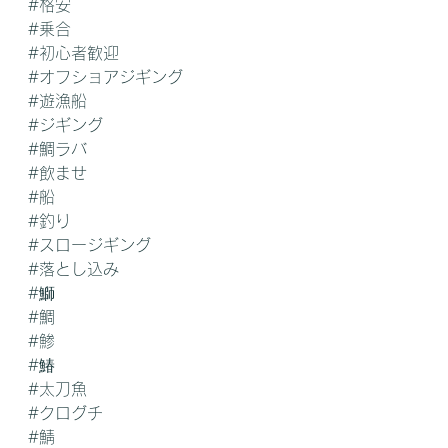
#格安
#乗合
#初心者歓迎
#オフショアジギング
#遊漁船
#ジギング
#鯛ラバ
#飲ませ
#船
#釣り
#スロージギング
#落とし込み
#鰤
#鯛
#鯵
#鰆
#太刀魚
#クログチ
#鯖