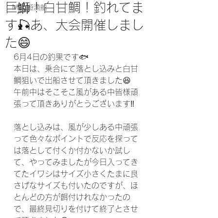
巨鰤！白甘鯛！釣れてま
MCL遊漁船
す🎣あ、大会開催しまし
た😄
6月4日の釣果です🐟
本日は、乗合にて落とし込みと白甘
鯛狙いで出船させて頂きました😆
午前中はそこそこ風がある中皆様頑
張って頂きありがとうございます‼️
落とし込みは、風が少しある中頑張
って色々なポイントで反応を探って
は落として付くか付かないか試し
て、やってみましたが今日入ってき
てたイワシはサイズ小さくたまに良
さげなサイズも付いたのですが、ほ
とんどの方が餌付けれなかったの
で、最終見切りを付けて終了とさせ