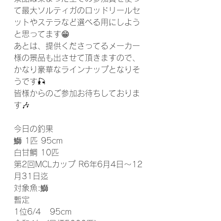
て最大ソルティガのロッドリールセ
ットやステラなど選べる用にしよう
と思ってます😁
あとは、提供くださってるメーカー
様の景品も出させて頂きますので、
かなり豪華なラインナップとなりそ
うです🎣
皆様からのご参加お待ちしておりま
す🎶
今日の釣果
鰤 1匹 95cm
白甘鯛 10匹
第2回MCLカップ R6年6月4日～12
月31日迄
対象魚:鰤  
暫定
1位6/4   95cm 