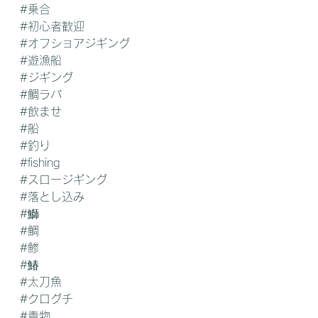
#乗合
#初心者歓迎
#オフショアジギング
#遊漁船
#ジギング
#鯛ラバ
#飲ませ
#船
#釣り
#fishing
#スロージギング
#落とし込み
#鰤
#鯛
#鯵
#鰆
#太刀魚
#クログチ
#青物