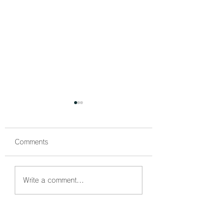
Comments
鰤狙い撃ちでボッコボ
鰤祭開催中🐟 ボ
Write a comment...
コ🐟
コでした☺️