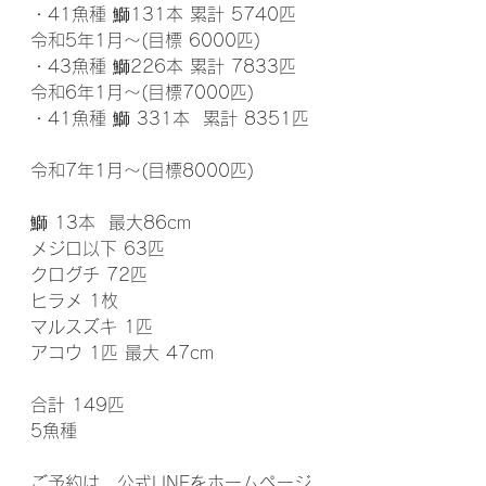
・41魚種 鰤131本 累計 5740匹
令和5年1月～(目標 6000匹)
・43魚種 鰤226本 累計 7833匹
令和6年1月～(目標7000匹)
・41魚種 鰤 331本  累計 8351匹
令和7年1月～(目標8000匹)
鰤 13本  最大86cm
メジロ以下 63匹
クログチ 72匹
ヒラメ 1枚
マルスズキ 1匹
アコウ 1匹 最大 47cm
合計 149匹
5魚種
ご予約は、公式LINEをホームページ