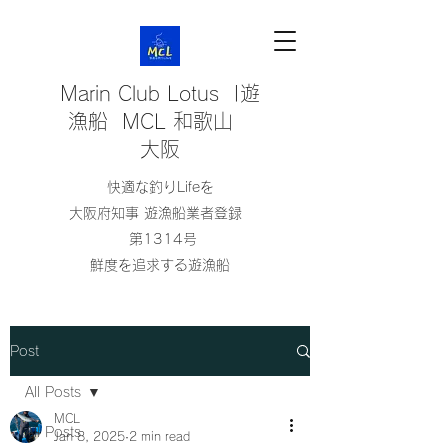
Marin Club Lotus |遊
漁船 MCL 和歌山
大阪
快適な釣りLifeを
大阪府知事 遊漁船業者登録
第1314号
鮮度を追求する遊漁船
Post
All Posts
MCL
All Posts
Jan 8, 2025
2 min read