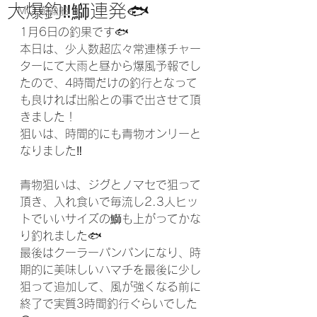
大爆釣‼️鰤連発🐟
MCL遊漁船
1月6日の釣果です🐟
本日は、少人数超広々常連様チャー
ターにて大雨と昼から爆風予報でし
たので、4時間だけの釣行となって
も良ければ出船との事で出させて頂
きました！
狙いは、時間的にも青物オンリーと
なりました‼️
青物狙いは、ジグとノマセで狙って
頂き、入れ食いで毎流し2.3人ヒッ
トでいいサイズの鰤も上がってかな
り釣れました🐟
最後はクーラーパンパンになり、時
期的に美味しいハマチを最後に少し
狙って追加して、風が強くなる前に
終了で実質3時間釣行ぐらいでした