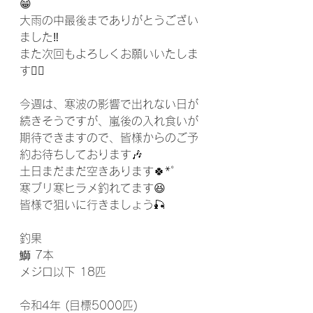
😁
大雨の中最後までありがとうござい
ました‼️
また次回もよろしくお願いいたしま
す🙇‍♀️
今週は、寒波の影響で出れない日が
続きそうですが、嵐後の入れ食いが
期待できますので、皆様からのご予
約お待ちしております🎶
土日まだまだ空きあります🍀*゜
寒ブリ寒ヒラメ釣れてます😆
皆様で狙いに行きましょう🎣
釣果
鰤 7本
メジロ以下 18匹
令和4年 (目標5000匹)