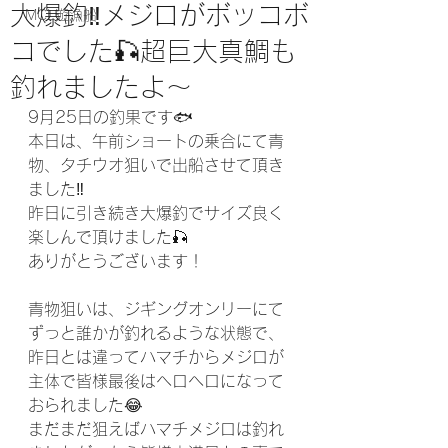
大爆釣‼️メジロがボッコボ
MCL遊漁船
コでした🎣超巨大真鯛も
釣れましたよ〜
9月25日の釣果です🐟
本日は、午前ショートの乗合にて青
物、タチウオ狙いで出船させて頂き
ました‼️
昨日に引き続き大爆釣でサイズ良く
楽しんで頂けました🎣
ありがとうございます！
青物狙いは、ジギングオンリーにて
ずっと誰かが釣れるような状態で、
昨日とは違ってハマチからメジロが
主体で皆様最後はヘロヘロになって
おられました😂
まだまだ狙えばハマチメジロは釣れ