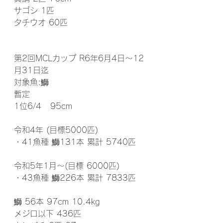
サゴシ 1匹
タチウオ 60匹
第2回MCLカップ R6年6月4日～12
月31日迄
対象魚:鰤  
暫定
1位6/4   95cm 
令和4年 (目標5000匹)
・41魚種 鰤131本 累計 5740匹
令和5年1月～(目標 6000匹)
・43魚種 鰤226本 累計 7833匹
鰤 56本 97cm 10.4kg
メジロ以下 436匹