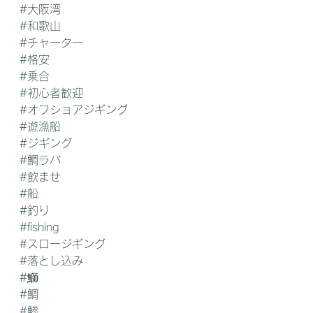
#大阪湾
#和歌山
#チャーター
#格安
#乗合
#初心者歓迎
#オフショアジギング
#遊漁船
#ジギング
#鯛ラバ
#飲ませ
#船
#釣り
#fishing
#スロージギング
#落とし込み
#鰤
#鯛
#鯵