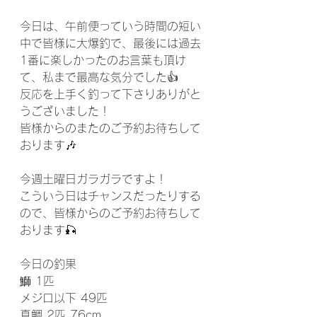
今日は、午前便っていう時間の短い
中で皆様に大爆釣で、最後には過去
1番に楽しかったのお言葉も頂け
て、私まで最高な気分でした👍
反応を上手く釣って下さりありがと
うございました！
皆様からのまたのご予約お待ちして
おります🎶
今週土曜日ガラガラですよ！
こういう日はチャンスだったりする
ので、皆様からのご予約お待ちして
おります🎣
今日の釣果
鰤 1匹
メジロ以下 49匹
真鯛 2匹 76cm