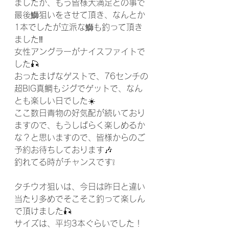
ましたが、もう皆様大満足との事で
最後鰤狙いをさせて頂き、なんとか
1本でしたが立派な鰤も釣って頂き
ました‼️
女性アングラーがナイスファイトで
した🎣
おったまげなゲストで、76センチの
超BIG真鯛もジグでゲットで、なん
とも楽しい日でした☀️
ここ数日青物の好気配が続いており
ますので、もうしばらく楽しめるか
な？と思いますので、皆様からのご
予約お待ちしております🎶
釣れてる時がチャンスです❕
タチウオ狙いは、今日は昨日と違い
当たり多めでそこそこ釣って楽しん
で頂けました🎣
サイズは、平均3本ぐらいでした！