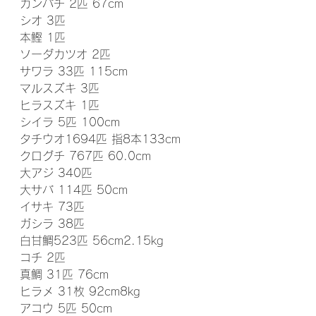
カンパチ 2匹 67cm
シオ 3匹
本鰹 1匹
ソーダカツオ 2匹
サワラ 33匹 115cm
マルスズキ 3匹
ヒラスズキ 1匹
シイラ 5匹 100cm
タチウオ1694匹 指8本133cm
クログチ 767匹 60.0cm
大アジ 340匹
大サバ 114匹 50cm
イサキ 73匹
ガシラ 38匹
白甘鯛523匹 56cm2.15kg
コチ 2匹
真鯛 31匹 76cm
ヒラメ 31枚 92cm8kg
アコウ 5匹 50cm