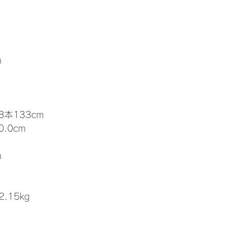
m
8本133cm
.0cm
m
.15kg