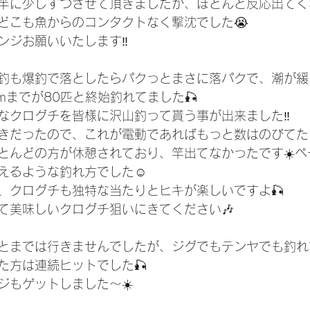
半に少しずつさせて頂きましたが、ほとんど反応出てく
どこも魚からのコンタクトなく撃沈でした😭
ンジお願いいたします‼️
釣も爆釣で落としたらパクっとまさに落パクで、潮が緩
mまでが80匹と終始釣れてました🎣
なクログチを皆様に沢山釣って貰う事が出来ました‼️
きだったので、これが電動であればもっと数はのびてた
とんどの方が休憩されており、竿出てなかったです☀️ペ
えるような釣れ方でした☺️
、クログチも独特な当たりとヒキが楽しいですよ🎣
て美味しいクログチ狙いにきてください🎶
とまでは行きませんでしたが、ジグでもテンヤでも釣れて
た方は連続ヒットでした🎣
ジもゲットしました〜☀️