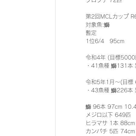
クログチ 72匹
第2回MCLカップ R
対象魚:鰤  
暫定
1位6/4   95cm 
令和4年 (目標5000
・41魚種 鰤131本 
令和5年1月～(目標 
・43魚種 鰤226本 
鰤 96本 97cm 10.
メジロ以下 649匹
ヒラマサ 1本 88cm
カンパチ 5匹 74cm