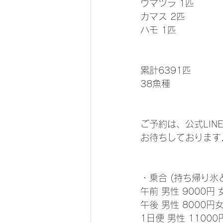
ウマヅラ 1匹
カマス 2匹
ハモ 1匹
累計6391匹
38魚種 
ご予約は、公式LIN
お待ちしております
・乗合 (持ち帰り氷
午前 男性 9000円 
午後 男性 8000円女
1日便 男性 11000