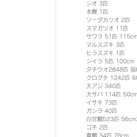
シオ 3匹
本鰹 1匹
ソーダカツオ 2匹
スマガツオ 11匹
サワラ 51匹 115c
マルスズキ 3匹
ヒラスズキ 1匹
シイラ 5匹 100cm
タチウオ2848匹 指
クログチ 1242匹 60
大アジ 340匹
大サバ 114匹 50c
イサキ 73匹
ガシラ 40匹
白甘鯛523匹 56cm2
コチ 2匹
真鯛 34匹 76cm