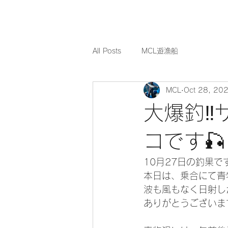
All Posts
MCL遊漁船
MCL
Oct 28, 20
大爆釣‼
コです🎣
10月27日の釣果です
本日は、乗合にて青
波も風もなく日射し
ありがとうございます