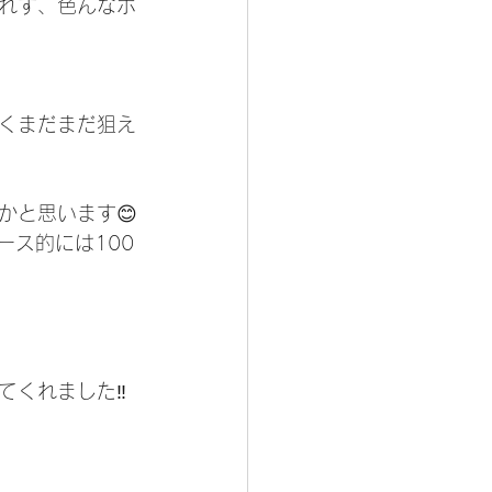
れず、色んなポ
くまだまだ狙え
かと思います😊
ース的には100
くれました‼️