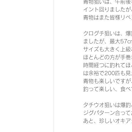
青物狙いは、午前後
イント回りましたが
青物はまた皆様リベ
クログチ狙いは、爆
ましたが、最大57c
サイズも大きく上級
ほとんどの方が手巻
時間経つに釣れてほ
は余裕で200匹も見
青物も楽しいですが
釣って楽しい、食べ
タチウオ狙いは爆釣
ジグパターン合って
あと、珍しいオキア