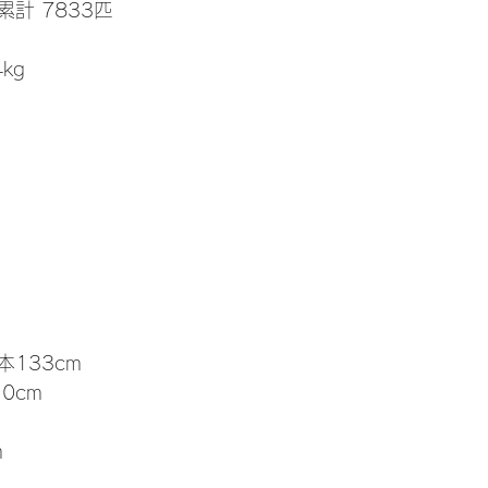
累計 7833匹
4kg
本133cm
.0cm
m