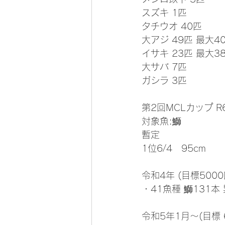
スズキ 1匹
タチウオ 40匹
大アジ 49匹 最大40
イサキ 23匹 最大38
大サバ 7匹
ガシラ 3匹
第2回MCLカップ R
対象魚:鰤  
暫定
1位6/4   95cm 
令和4年 (目標5000
・41魚種 鰤131本 
令和5年1月～(目標 