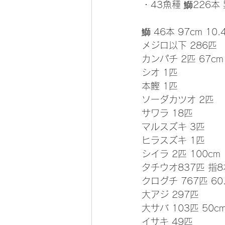
・43魚種 鰤226本 
鰤 46本 97cm 10.
メジロ以下 286匹
カンパチ 2匹 67cm
シオ 1匹
本鰹 1匹
ソーダカツオ 2匹
サワラ 18匹
マルスズキ 3匹
ヒラスズキ 1匹
シイラ 2匹 100cm
タチウオ837匹 指8
クログチ 767匹 60
大アジ 297匹
大サバ 103匹 50c
イサキ 49匹