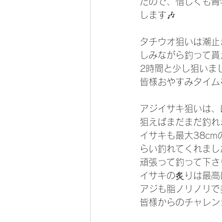
たので、惜しくも青
します🎶
タチウオ狙いは潮止
しみながら釣って貰
2時間と少し狙いま
皆様おやすみタイム
アジイサキ狙いは、
狙えばまだまだ釣れ
イサキも最大38c
らい釣れてくれまし
頑張って釣って下さ
イサキの炙りは最高
アジも脂ノリノリで
皆様からのチャレン