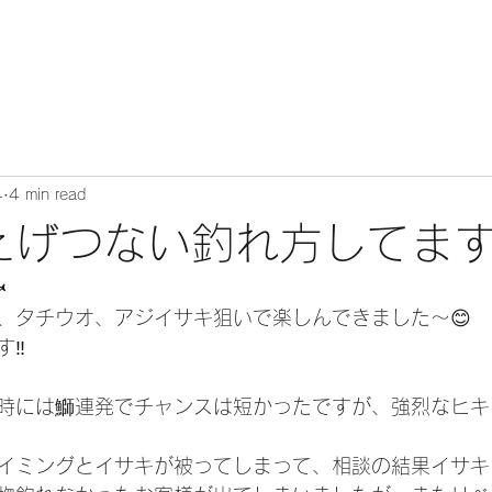
4
4 min read
️えげつない釣れ方してます

、タチウオ、アジイサキ狙いで楽しんできました〜😊
‼️
時には鰤連発でチャンスは短かったですが、強烈なヒキ
イミングとイサキが被ってしまって、相談の結果イサキ