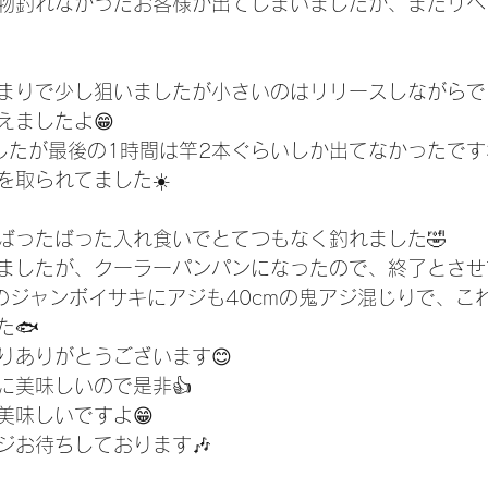
物釣れなかったお客様が出てしまいましたが、またリベ
まりで少し狙いましたが小さいのはリリースしながらで
えましたよ😁
したが最後の1時間は竿2本ぐらいしか出てなかったです
を取られてました☀️
ばったばった入れ食いでとてつもなく釣れました🤣
ましたが、クーラーパンパンになったので、終了とさせ
mのジャンボイサキにアジも40cmの鬼アジ混じりで、こ
た🐟
りありがとうございます😊
に美味しいので是非👍
美味しいですよ😁
ジお待ちしております🎶