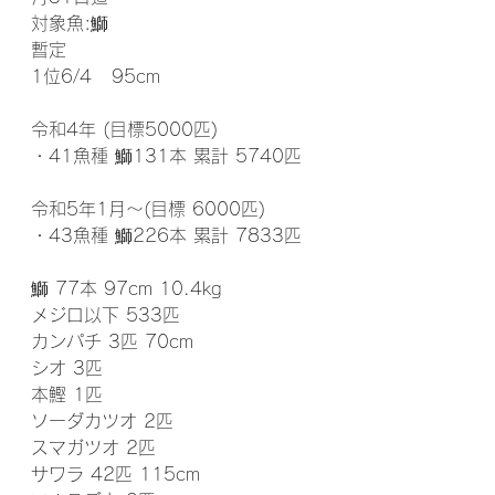
対象魚:鰤  
暫定
1位6/4   95cm 
令和4年 (目標5000匹)
・41魚種 鰤131本 累計 5740匹
令和5年1月～(目標 6000匹)
・43魚種 鰤226本 累計 7833匹
鰤 77本 97cm 10.4kg
メジロ以下 533匹
カンパチ 3匹 70cm
シオ 3匹
本鰹 1匹
ソーダカツオ 2匹
スマガツオ 2匹
サワラ 42匹 115cm