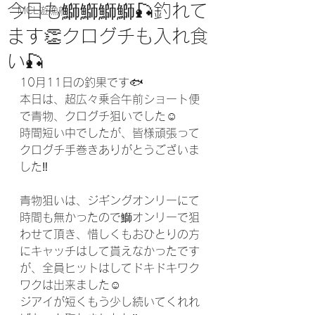
今日も鰤鰤鰤鰤🎣釣れて
MCL遊漁船
ます👏クログチも入れ食
い🎣
10月11日の釣果です🐟
本日は、超広々乗合午前ショート便
で青物、クログチ狙いでした☺️
時間短い中でしたが、皆様頑張って
クログチ手巻きありがとうございま
した‼️
青物狙いは、ジギングオンリーにて
時間も無かったので鰤オンリーで狙
わせて頂き、惜しくもおひとりの方
にキャッチはして貰えなかったです
が、全員ヒットはしてドキドキワク
ワクは出来ました☺️
ジアイが短くもう少し続いてくれれ