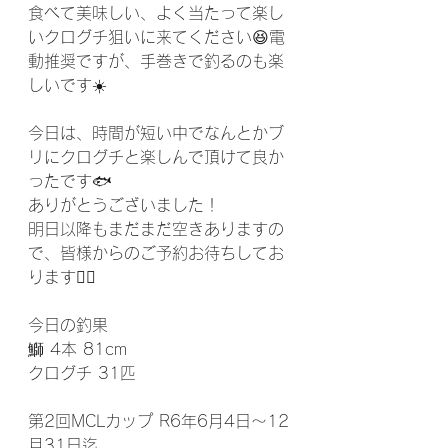
食べて美味しい、よく当たって楽し
いクログチ狙いに来てください😆電
動推奨ですが、手巻きで釣るのも楽
しいです☀️
今日は、時間が短い中でなんとかブ
リにクログチと楽しんで頂けて良か
ったです🐟
ありがとうございました！
明日以降もまだまだ空きありますの
で、皆様からのご予約お待ちしてお
ります🙇‍♂️
今日の釣果
鰤 4本 81cm
クログチ 31匹
第2回MCLカップ R6年6月4日～12
月31日迄