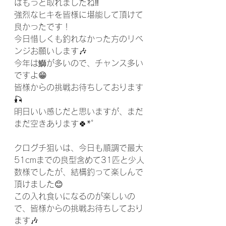
ばもっと取れましたね‼️
強烈なヒキを皆様に堪能して頂けて
良かったです！
今日惜しくも釣れなかった方のリベ
ンジお願いします🎶
今年は鰤が多いので、チャンス多い
ですよ😁
皆様からの挑戦お待ちしております
🎣
明日いい感じだと思いますが、まだ
まだ空きあります🍀*゜
クログチ狙いは、今日も順調で最大
51cmまでの良型含めて31匹と少人
数様でしたが、結構釣って楽しんで
頂けました😊
この入れ食いになるのが楽しいの
で、皆様からの挑戦お待ちしており
ます🎶