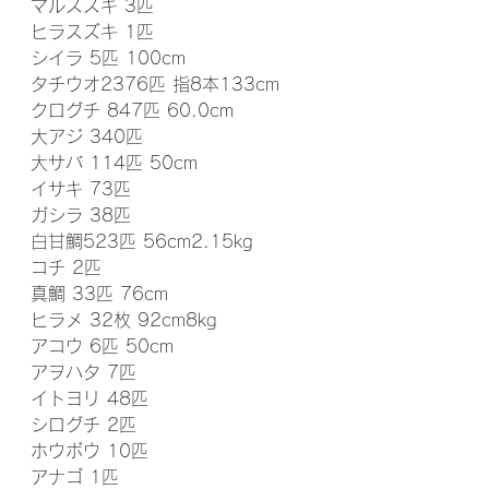
マルスズキ 3匹
ヒラスズキ 1匹
シイラ 5匹 100cm
タチウオ2376匹 指8本133cm
クログチ 847匹 60.0cm
大アジ 340匹
大サバ 114匹 50cm
イサキ 73匹
ガシラ 38匹
白甘鯛523匹 56cm2.15kg
コチ 2匹
真鯛 33匹 76cm
ヒラメ 32枚 92cm8kg
アコウ 6匹 50cm
アヲハタ 7匹
イトヨリ 48匹
シログチ 2匹
ホウボウ 10匹
アナゴ 1匹