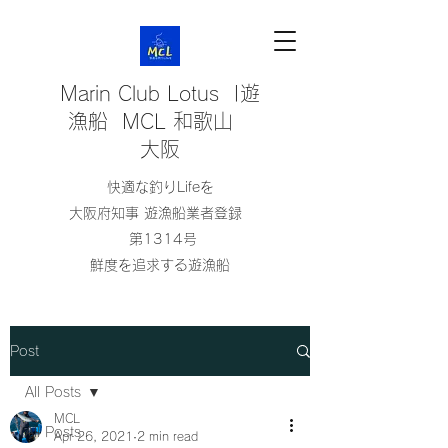
Marin Club Lotus |遊
漁船 MCL 和歌山
大阪
快適な釣りLifeを
大阪府知事 遊漁船業者登録
第1314号
鮮度を追求する遊漁船
Post
All Posts
MCL
All Posts
Apr 26, 2021
2 min read