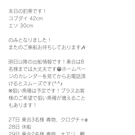
本日の釣果です！
コブダイ 42cm
エソ 30cm
のみとなりました！
またのご乗船お待ちしております🎶
明日以降の出船情報です！乗合は8
名様までは大丈夫です😁ホームペー
ジのカレンダーを見てからお電話頂
けるとスムーズです(^^♪
※狙い魚種は予定です！プラスお客
様のご希望で狙い魚種が増えること
もあります！
27日 乗合3名様 青物、クログチ＋‪α
28日 休船
29日 乗合2名様 青物、大アジ、鯛