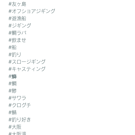
#友ヶ島
#オフショアジギング
#遊漁船
#ジギング
#鯛ラバ
#飲ませ
#船
#釣り
#スロージギング
#キャスティング
#鰤
#鯛
#鯵
#サワラ
#クログチ
#鯖
#釣り好き
#大阪
#大阪湾