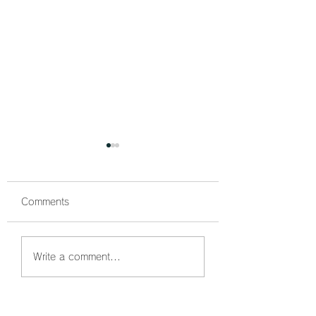
Comments
鰤狙い撃ちでボッコボ
鰤祭開催中🐟 ボ
Write a comment...
コ🐟
コでした☺️