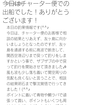
今日はチャーター便での
MCL遊漁船
出船でした！ありがとう
ございます！
本日の釣果情報です(^^♪
今日は、チャーター便のお客様で相
談の結果とりあえず、友ヶ島に向か
いましょうとなったのですが、友ヶ
島を通過する前に高波で断念して、
関西空港辺りまで戻って釣りをしま
すかという事で、ザブザブの中で戻
って釣行を開始させて頂きました🎶
風も波も少し落ち着いて関空周りの
気配も良くないと言うことで、相談
の結果明石まで撃沈覚悟で行ってき
ました！(^^♪
ポイントに着いて青物や鯛ラバで頑
張って貰い、ポイントもいくつも周