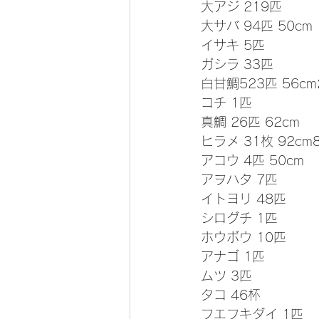
大アジ 219匹
大サバ 94匹 50cm
イサキ 5匹
ガシラ 33匹
白甘鯛523匹 56cm2
コチ 1匹
真鯛 26匹 62cm
ヒラメ 31枚 92cm8
アコウ 4匹 50cm
アヲハタ 7匹
イトヨリ 48匹
シログチ 1匹
ホウボウ 10匹
アナゴ 1匹
ムツ 3匹
タコ 46杯
フエフキダイ 1匹