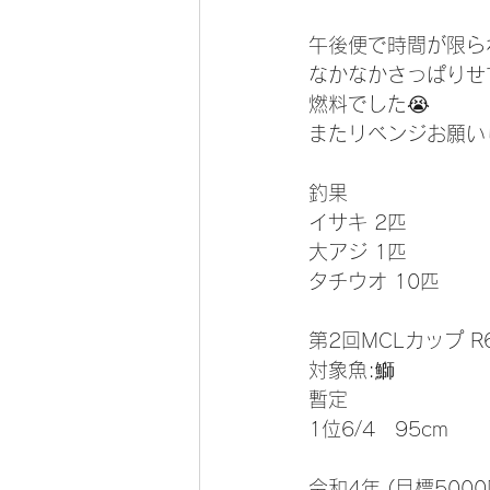
午後便で時間が限ら
なかなかさっぱりせ
燃料でした😭
またリベンジお願いし
釣果
イサキ 2匹
大アジ 1匹
タチウオ 10匹
第2回MCLカップ R
対象魚:鰤
暫定
1位6/4   95cm
令和4年 (目標5000