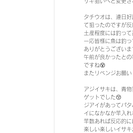
サキ狙いへと変更さ
タチウオは、連日好
て狙ったのですが反
土産程度には釣って貰
一応皆様に魚は釣っ
ありがとうございま
午前が良かったとの
ですね😵
またリベンジお願いし
アジイサキは、青物
ゲットでした😚
ジアイがあってパタ
イになかなか竿入れ
竿数あれば反応的に
楽しい楽しいイサキ