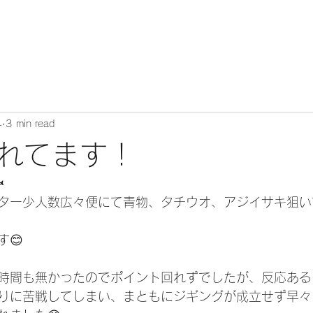
4
3 min read
れてます！

ター少人数広々便にて青物、タチウオ、アジイサキ狙い
😊
時間も無かったのでポイント回れずでしたが、反応ある
りに苦戦してしまい、まともにジギングが成立せず早々