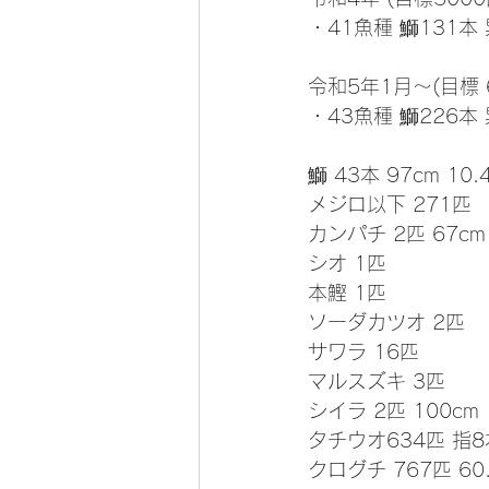
・41魚種 鰤131本 
令和5年1月～(目標 
・43魚種 鰤226本 
鰤 43本 97cm 10.
メジロ以下 271匹
カンパチ 2匹 67cm
シオ 1匹
本鰹 1匹
ソーダカツオ 2匹
サワラ 16匹
マルスズキ 3匹
シイラ 2匹 100cm
タチウオ634匹 指8
クログチ 767匹 60