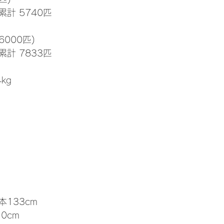
累計 5740匹
6000匹)
累計 7833匹
4kg
本133cm
.0cm