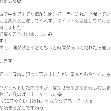
れました😅
調で午前で出てた僚船に聞いても良く釣れたと聞いてい
応はあれど口使ってくれず、ポイントの遠征してなんと
えました‼️
て頂くことは出来ました🎣
す！
事で、潮が効きすぎてもっと時間があって粘れたら違う
ます‼️
狙いと同時に狙って頂きましたが、最初からされてた方
パタヒットしたのですが、なんせ根掛かり多発してしま
れずで数のばせませんでした😂
は30匹ぐらいは取れたかな？って感じでした‼️
が始まるかもですね☺️