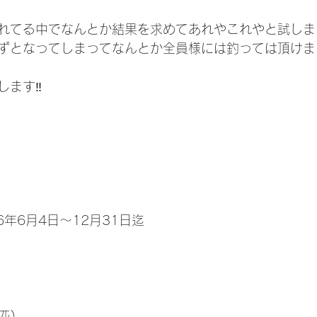
れてる中でなんとか結果を求めてあれやこれやと試しま
ずとなってしまってなんとか全員様には釣っては頂けま
ます‼️
6年6月4日～12月31日迄
匹)