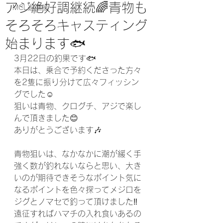
アジ絶好調継続🌈青物も
MCL遊漁船
そろそろキャスティング
始まります🐟
3月22日の釣果です🐟
本日は、乗合で予約くださった方々
を2隻に振り分けて広々フィッシン
グでした☺️
狙いは青物、クログチ、アジで楽し
んで頂きました😊
ありがとうございます🎶
青物狙いは、なかなかに潮が緩く手
強く数が釣れないならと思い、大き
いのが期待できそうなポイント気に
なるポイントを色々探ってメジロを
ジグとノマセで釣って頂けました‼️
遠征すればハマチの入れ食いあるの