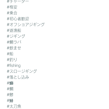
#チャーター
#格安
#乗合
#初心者歓迎
#オフショアジギング
#遊漁船
#ジギング
#鯛ラバ
#飲ませ
#船
#釣り
#fishing
#スロージギング
#落とし込み
#鰤
#鯛
#鯵
#鰆
#太刀魚