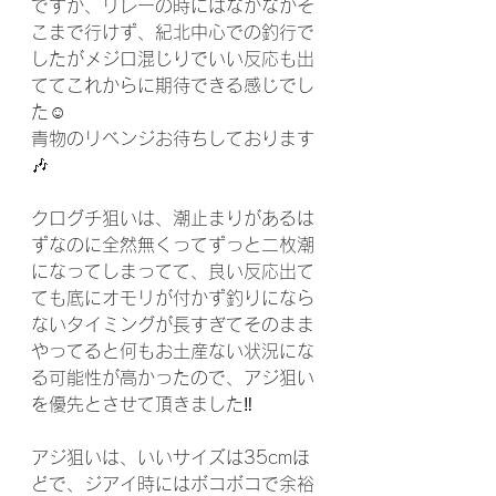
ですが、リレーの時にはなかなかそ
こまで行けず、紀北中心での釣行で
したがメジロ混じりでいい反応も出
ててこれからに期待できる感じでし
た☺️
青物のリベンジお待ちしております
🎶
クログチ狙いは、潮止まりがあるは
ずなのに全然無くってずっと二枚潮
になってしまってて、良い反応出て
ても底にオモリが付かず釣りになら
ないタイミングが長すぎてそのまま
やってると何もお土産ない状況にな
る可能性が高かったので、アジ狙い
を優先とさせて頂きました‼️
アジ狙いは、いいサイズは35cmほ
どで、ジアイ時にはボコボコで余裕