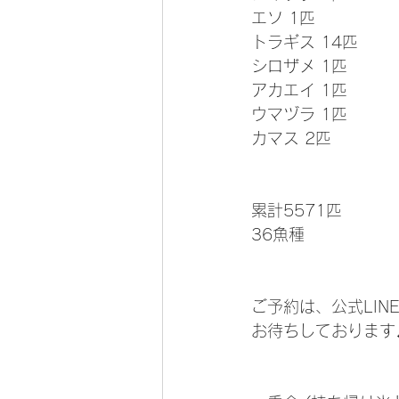
エソ 1匹
トラギス 14匹
シロザメ 1匹
アカエイ 1匹
ウマヅラ 1匹
カマス 2匹
累計5571匹
36魚種
ご予約は、公式LIN
お待ちしております