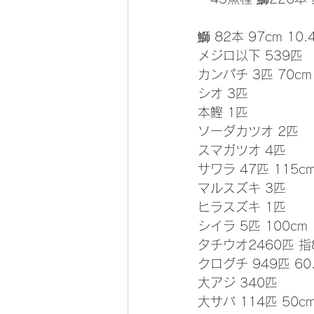
鰤 82本 97cm 10.
メジロ以下 539匹
カンパチ 3匹 70cm
シオ 3匹
本鰹 1匹
ソーダカツオ 2匹
スマガツオ 4匹
サワラ 47匹 115c
マルスズキ 3匹
ヒラスズキ 1匹
シイラ 5匹 100cm
タチウオ2460匹 指
クログチ 949匹 60
大アジ 340匹
大サバ 114匹 50c