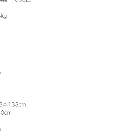
4kg
m
8本133cm
.0cm
m