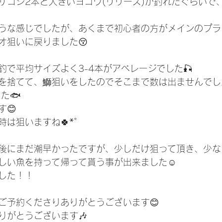
サゴシ2本と大きいヨコワ(リリース)が釣れたぐらいで
うな感じでしたが、あくまで初心者の方がメインのプラ
オ狙いに戻りました😚
釣で平均サイズよく3-4本がアベレージでした🎣
を捨てて、鰤狙いをしたのでそこまで数は出ませんでし
た🐟
😊
時は狙いますね🍀*゜
後にまだ潮早かったですが、少しだけ狙って頂き、少な
しい魚を持って帰って貰う事が出来ました☺️
した！！
ご予約くださりありがとうございます😊
りがとうございます🎶