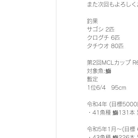
また次回もよろしく
釣果
サゴシ 2匹
クログチ 6匹
タチウオ 80匹
第2回MCLカップ R
対象魚:鰤
暫定
1位6/4   95cm
令和4年 (目標5000
・41魚種 鰤131本 
令和5年1月～(目標 
・43魚種 鰤226本 