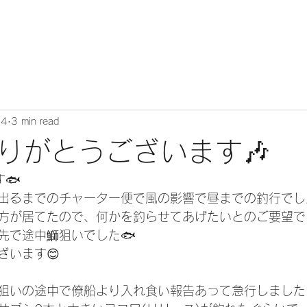
24
3 min read
りがとうございます🎶
🐟
出るまでのチャーター便で風の影響で昼までの釣行でした
方が居てたので、何かを釣らせてあげたいとのご要望で
先で途中鰤狙いでした🐟
ざいます😊
狙いの途中で僚船より入れ食い報告あって急行しました