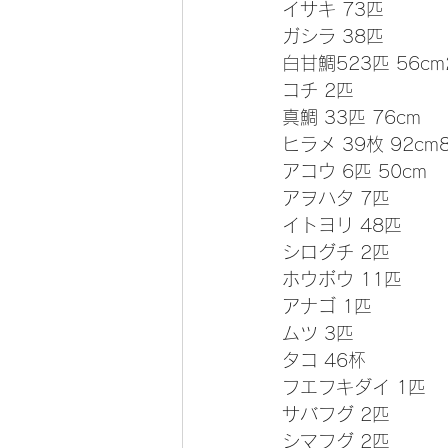
イサキ 73匹
ガシラ 38匹
白甘鯛523匹 56cm2
コチ 2匹
真鯛 33匹 76cm
ヒラメ 39枚 92cm8
アコウ 6匹 50cm
アヲハタ 7匹
イトヨリ 48匹
シログチ 2匹
ホウボウ 11匹
アナゴ 1匹
ムツ 3匹
タコ 46杯
フエフキダイ 1匹
サバフグ 2匹
シマフグ 2匹