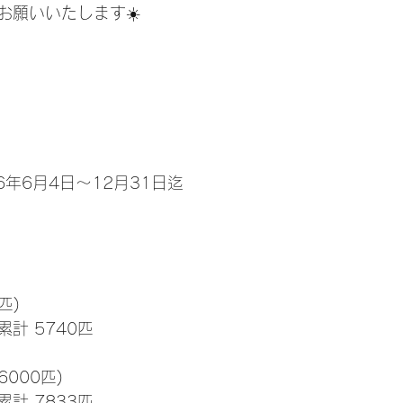
お願いいたします☀️
6年6月4日～12月31日迄
匹)
累計 5740匹
6000匹)
累計 7833匹