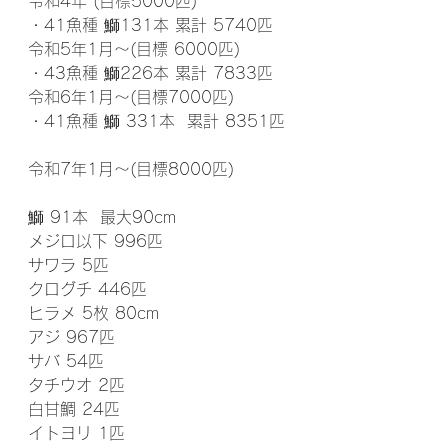
令和4年 (目標5000匹)
・41魚種 鰤131本 累計 5740匹
令和5年1月～(目標 6000匹)
・43魚種 鰤226本 累計 7833匹
令和6年1月～(目標7000匹)
・41魚種 鰤 331本  累計 8351匹
令和7年1月～(目標8000匹)
鰤 91本  最大90cm
メジロ以下 996匹
サワラ 5匹
クログチ 446匹
ヒラメ 5枚 80cm
アジ 967匹
サバ 54匹
タチウオ 2匹
白甘鯛 24匹
イトヨリ 1匹