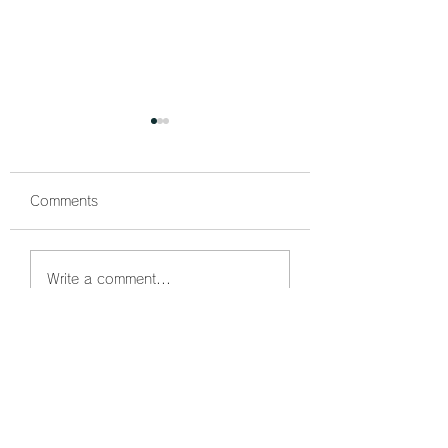
Comments
鰤狙い撃ちでボッコボ
鰤祭開催中🐟 ボ
Write a comment...
コ🐟
コでした☺️