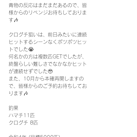
青物の反応はまだまだあるので、皆
様からのリベンジお待ちしておりま
す🎶
クログチ狙いは、前日みたいに連続
ヒットするシーンなくポツポツヒッ
トでした😭
何名かの方は複数匹GETでしたが、
終盤らしい難しさでなかなかヒット
が連続せずでした🥹
また、10月から本確再開しますの
で、皆様からのご予約お待ちしてお
ります🎶
釣果
ハマチ11匹
クログチ 8匹