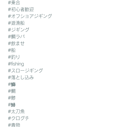
#乗合
#初心者歓迎
#オフショアジギング
#遊漁船
#ジギング
#鯛ラバ
#飲ませ
#船
#釣り
#fishing
#スロージギング
#落とし込み
#鰤
#鯛
#鯵
#鰆
#太刀魚
#クログチ
#青物